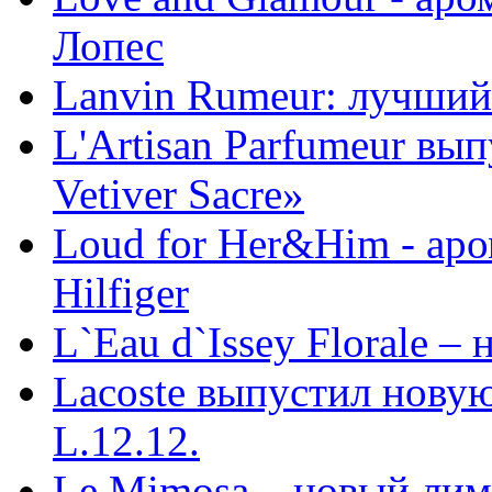
Лопес
Lanvin Rumeur: лучший
L'Artisan Parfumeur вы
Vetiver Sacre»
Loud for Her&Him - ар
Hilfiger
L`Eau d`Issey Florale –
Lacoste выпустил нов
L.12.12.
Le Mimosa – новый лим