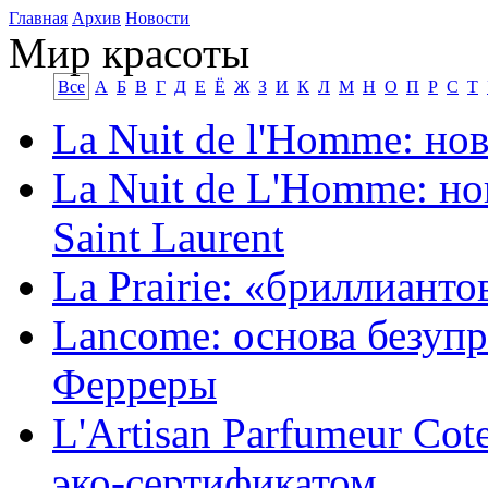
Главная
Архив
Новости
Мир красоты
Все
А
Б
В
Г
Д
Е
Ё
Ж
З
И
К
Л
М
Н
О
П
Р
С
Т
La Nuit de l'Homme: но
La Nuit de L'Homme: но
Saint Laurent
La Prairie: «бриллиант
Lancome: основа безуп
Ферреры
L'Artisan Parfumeur Co
эко-сертификатом