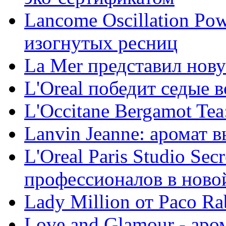
Lancоme Оscillation Po
изогнутых ресниц
La Mer представил но
L'Oreal победит седые в
L'Occitane Bergamot Te
Lanvin Jeanne: аромат 
L'Oreal Paris Studio Secr
профессионалов в ново
Lady Million от Paco R
Love and Glamour - ар