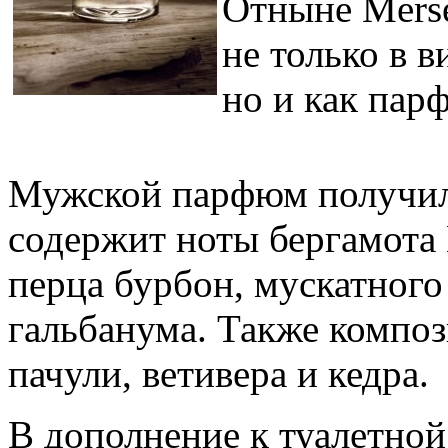
Отныне Merse
не только в 
но и как пар
Мужской парфюм получил 
содержит ноты бергамота 
перца бурбон, мускатного
гальбанума. Также компо
пачули, ветивера и кедра.
В дополнение к туалетной