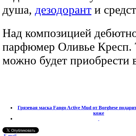
душа,
дезодорант
и средст
Над композицией дебютно
парфюмер Оливье Кресп. 
можно будет приобрести в
Грязевая маска Fango Active Mud от Borghese подарит
коже
E-mail