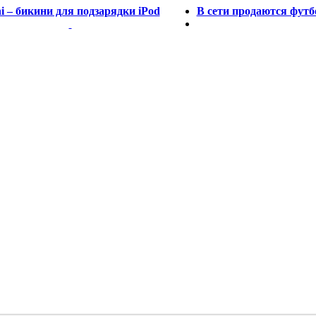
ni – бикини для подзарядки iPod
В сети продаются фут