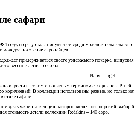
иле сафари
984 году, и сразу стала популярной среди молодежи благодаря т
г молодое поколение европейцев.
родолжает придерживаться своего узнаваемого почерка, выпуская
ого весенне-летнего сезона.
Nativ Ttarget
ожно окрестить емким и понятным термином сафари-шик. В ней 
ро-коричневый. В коллекции использованы разные, но только нат
в стиле сафари.
инии для мужчин и женщин, которые включают широкий выбор бр
ая стоимость детали коллекции Redskins – 140 евро.