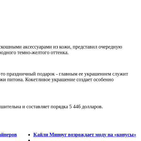
оскошными аксессуарами из кожи, представил очередную
родного темно-желтого оттенка.
й-то праздничный подарок - главным ее украшением служит
ожи питона. Кокетливое украшение создает особенно
шительна и составляет порядка 5 446 долларов.
айнеров
Кайли Миноуг возрождает моду на «конусы»