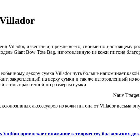
Villador
нд Villador, известный, прежде всего, своими по-настоящему р
модель Giant Bow Tote Bag, изготовленную из кожи питона благо
необычному декору сумка Villador чуть больше напоминает како
ант, закрепленный на верху сумки и так же изготовленный из к
й стиль практичной по размерам сумки.
Nativ Ttarget
эксклюзивных аксессуаров из кожи питона от Villador весьма вну
s Vuitton привлекает внимание к творчеству бразильских диз