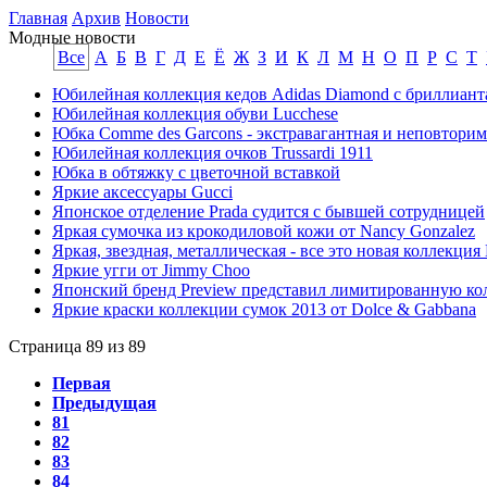
Главная
Архив
Новости
Модные новости
Все
А
Б
В
Г
Д
Е
Ё
Ж
З
И
К
Л
М
Н
О
П
Р
С
Т
Юбилейная коллекция кедов Adidas Diamond с бриллиан
Юбилейная коллекция обуви Lucchese
Юбка Comme des Garcons - экстравагантная и неповторим
Юбилейная коллекция очков Trussardi 1911
Юбка в обтяжку с цветочной вставкой
Яркие аксессуары Gucci
Японское отделение Prada судится с бывшей сотрудницей
Яркая сумочка из крокодиловой кожи от Nancy Gonzalez
Яркая, звездная, металлическая - все это новая коллекция
Яркие угги от Jimmy Choo
Японский бренд Preview представил лимитированную кол
Яркие краски коллекции сумок 2013 от Dolce & Gabbana
Страница 89 из 89
Первая
Предыдущая
81
82
83
84