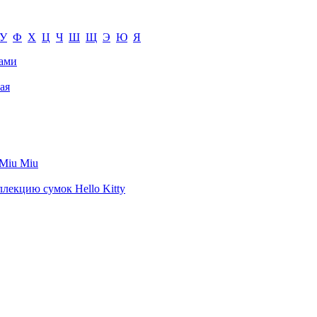
У
Ф
Х
Ц
Ч
Ш
Щ
Э
Ю
Я
тами
ая
 Miu Miu
лекцию сумок Hello Kitty