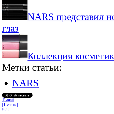
NARS представил н
глаз
Коллекция косметик
Метки статьи:
NARS
E-mail
| Печать |
PDF