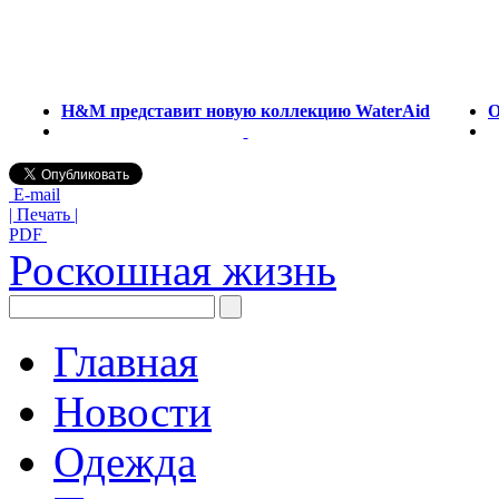
H&M представит новую коллекцию WaterAid
О
E-mail
| Печать |
PDF
Роскошная жизнь
Главная
Новости
Одежда