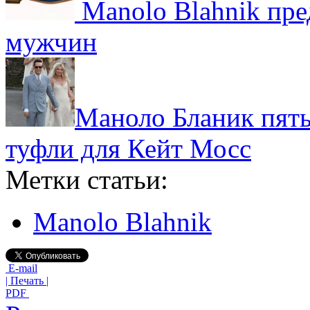
Manolo Blahnik пре
мужчин
Маноло Бланик пять
туфли для Кейт Мосс
Метки статьи:
Manolo Blahnik
E-mail
| Печать |
PDF