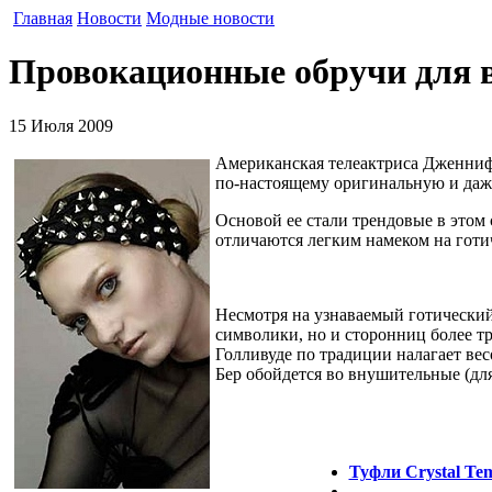
Главная
Новости
Модные новости
Провокационные обручи для 
15 Июля 2009
Американская телеактриса Дженнифер
по-настоящему оригинальную и даж
Основой ее стали трендовые в этом
отличаются легким намеком на готи
Несмотря на узнаваемый готический
символики, но и сторонниц более т
Голливуде по традиции налагает ве
Бер обойдется во внушительные (для
Туфли Crystal Tem