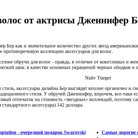
волос от актрисы Дженнифер Б
 Бер как и значительное количество других звезд американског
е противоречивую коллекцию аксессуаров для волос.
 сезоне обручи для волос - правда, в отличие от кокетливых и 
ческий шик: в качестве основных украшений черных ободков и 
Nativ Ttarget
 стиль, аксессуары дизайна Бер выглядят вполне органично и см
радиционного стиля. У обручей Дженнифер, впрочем, все-таки ес
сомый отпечаток на стоимость «звездных» коллекций, поэтому 
 стандартного аксессуара) 142 доллара.
ptation - очередной подарок Swarovski
Самые дорогие 