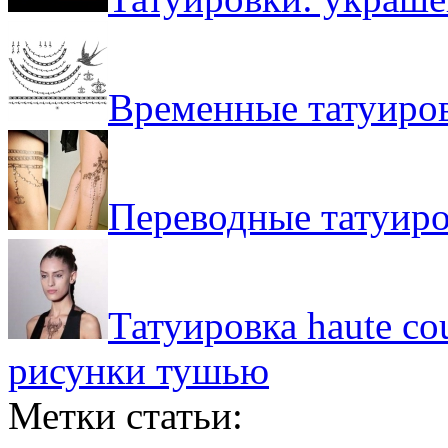
Временные татуиров
Переводные татуир
Татуировка haute co
рисунки тушью
Метки статьи: