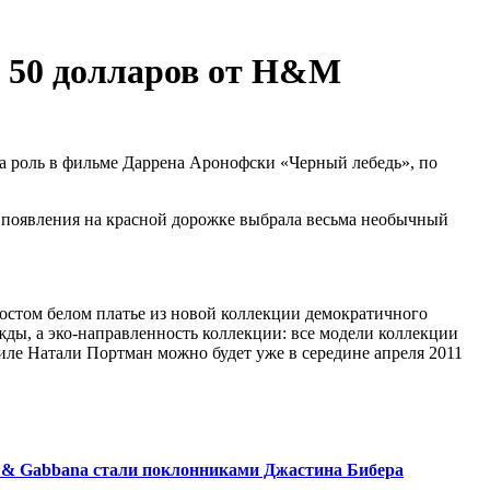
а 50 долларов от H&M
а роль в фильме Даррена Аронофски «Черный лебедь», по
ля появления на красной дорожке выбрала весьма необычный
ростом белом платье из новой коллекции демократичного
ды, а эко-направленность коллекции: все модели коллекции
иле Натали Портман можно будет уже в середине апреля 2011
 & Gabbana стали поклонниками Джастина Бибера