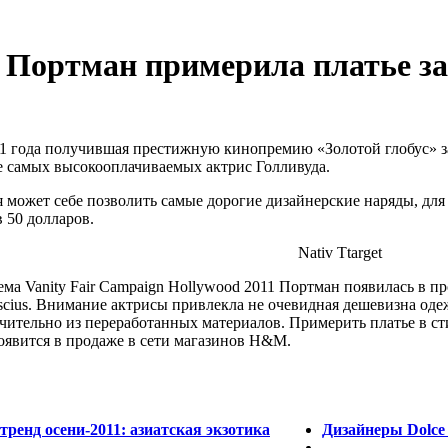
 Портман примерила платье з
11 года получившая престижную кинопремию «Золотой глобус» з
ке самых высокооплачиваемых актрис Голливуда.
ая может себе позволить самые дорогие дизайнерские наряды, д
в 50 долларов.
Nativ Ttarget
ма Vanity Fair Campaign Hollywood 2011 Портман появилась в п
ius. Внимание актрисы привлекла не очевидная дешевизна одеж
ительно из переработанных материалов. Примерить платье в ст
появится в продаже в сети магазинов H&M.
ренд осени-2011: азиатская экзотика
Дизайнеры Dolce