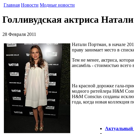
Главная
Новости
Модные новости
Голливудская актриса Натали
28 Февраля 2011
Натали Портман, в начале 20
праву занимает место в спис
Тем не менее, актриса, котор
ансамбль - стоимостью всего 
На красной дорожке гала-прие
модного ритейлера H&M Consc
H&M Conscius созданы исключ
года, когда новая коллекция 
Актуальный т