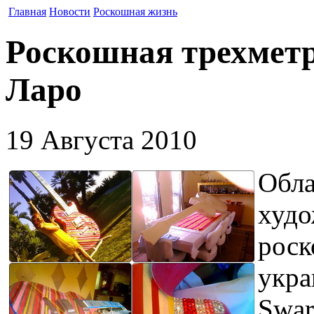
Главная
Новости
Роскошная жизнь
Роскошная трехметр
Ларо
19 Августа 2010
Обла
худо
роск
укра
Swar