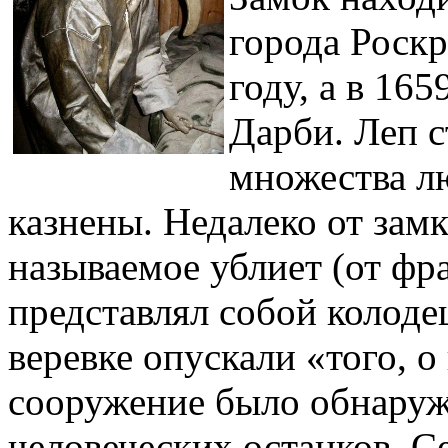
города Роскр
году, а в 16
Дарби. Леп 
множества л
казнены. Недалеко от зам
называемое ублиет (от фра
представлял собой колодец
веревке опускали «того, о
сооружение было обнаруж
человеческих останков. С