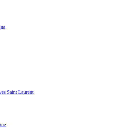
нда
s Saint Laurent
nne