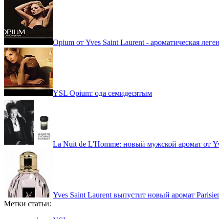
Opium от Yves Saint Laurent - ароматическая леге
YSL Opium: ода семидесятым
La Nuit de L'Homme: новый мужской аромат от Yve
Yves Saint Laurent выпустит новый аромат Parisie
Метки статьи: