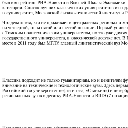
был взят рейтинг РИА-Новости и Высшей Школы Экономики. Он
категории. Список лучших классических университетов из года
госуниверситет, Московский физико-технический институт и 
Что делать тем, кто не проживает в центральных регионах и х
на четвертой, то на пятой или шестой позиции. Первый универс
с Томским политехническим университетом, но это уже другая 
государственного университета, в классической десятке нет. 
месте в 2011 году был МГЛУ, главный лингвистический вуз Мо
Классика подходит не только гуманитариям, но и ценителям ф
внимание на технические и технологические вузы. Здесь перв
Российский госуниверситет нефти и газа, «Станкин») и петер
региональных вузов в десятку РИА-Новости и ВШЭ (7 позиция 