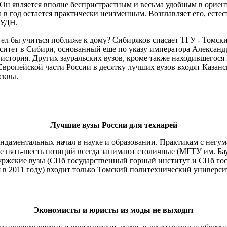
 является вполне беспристрастным и весьма удобным в ориент
 в год остается практически неизменным. Возглавляет его, ест
РУДН.
отел бы учиться поближе к дому? Сибиряков спасает ТГУ - Томс
итет в Сибири, основанный еще по указу императора Александра 
история. Других зауральских вузов, кроме также находившегося
В Европейской части России в десятку лучших вузов входят Каза
сквы.
Лучшие вузы России для технарей
ундаментальных начал в науке и образовании. Практикам с негу
ые пять-шесть позиций всегда занимают столичные (МГТУ им. Б
буржские вузы (СПб государственный горный институт и СПб го
в 2011 году) входит только Томский политехнический универси
Экономисты и юристы из моды не выходят