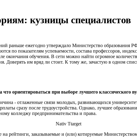
ориям: кузницы специалистов
ий раньше ежегодно утверждало Министерство образования РФ.
тся по показателям успеваемости, состава профессоров, индек
ле окончания обучения. В сети можно найти огромное количеств
я. Доверять им вряд ли стоит. К тому же, зачастую в одном спи
а что ориентироваться при выборе лучшего классического ву
ричина - отлаженные связи молодых, развивающихся университе
арплаты сразу после трудоустройства. Однако, лучшее образовани
ному колледжу предпринимательства и права.
Nativ Ttarget
 на рейтинги, заказываемые и (или) котируемые Министерством 