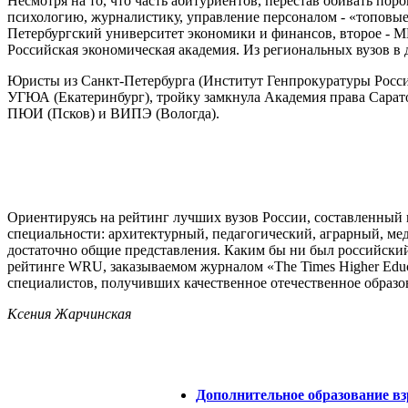
Несмотря на то, что часть абитуриентов, перестав обивать по
психологию, журналистику, управление персоналом - «топовые»
Петербургский университет экономики и финансов, второе - 
Российская экономическая академия. Из региональных вузов в
Юристы из Санкт-Петербурга (Институт Генпрокуратуры России
УГЮА (Екатеринбург), тройку замкнула Академия права Саратов
ПЮИ (Псков) и ВИПЭ (Вологда).
Ориентируясь на рейтинг лучших вузов России, составленный
специальности: архитектурный, педагогический, аграрный, мед
достаточно общие представления. Каким бы ни был российский 
рейтинге WRU, заказываемом журналом «The Times Higher Educat
специалистов, получивших качественное отечественное образо
Ксения Жарчинская
Дополнительное образование вз