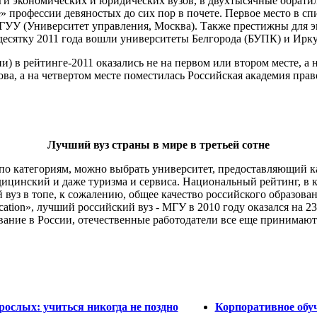
роги экономических и юридических вузов, в двухтысячные обрати
 профессии девяностых до сих пор в почете. Первое место в спи
МГУУ (Университет управления, Москва). Также престижны для
 десятку 2011 года вошли университеты Белгорода (БУПК) и Ирк
) в рейтинге-2011 оказались не на первом или втором месте, а
а, а на четвертом месте поместилась Российская академия прав
Лучший вуз страны в мире в третьей сотне
 по категориям, можно выбрать университет, предоставляющий 
ицинский и даже туризма и сервиса. Национальный рейтинг, в к
вуз в топе, к сожалению, общее качество российского образован
ion», лучший российский вуз - МГУ в 2010 году оказался на 237
вание в России, отечественные работодатели все еще принимают
рослых: учиться никогда не поздно
Корпоративное обу