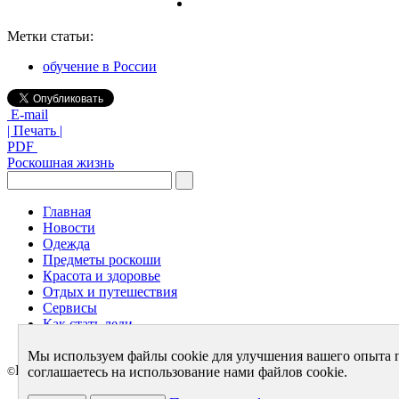
Метки статьи:
обучение в России
E-mail
| Печать |
PDF
Роскошная жизнь
Главная
Новости
Одежда
Предметы роскоши
Красота и здоровье
Отдых и путешествия
Сервисы
Как стать леди
Архив
Мы используем файлы cookie для улучшения вашего опыта 
LuxeMag.ru 2005 - 2026
соглашаетесь на использование нами файлов cookie.
©