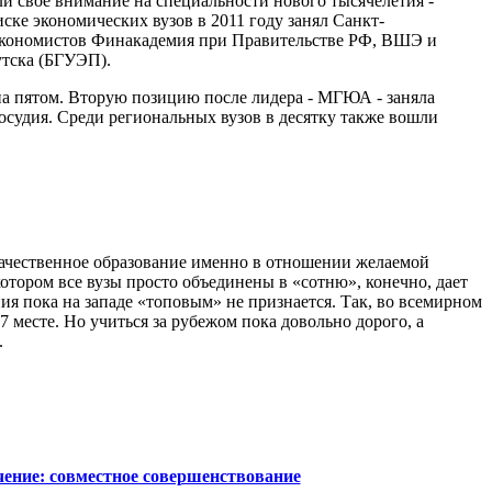
ли свое внимание на специальности нового тысячелетия -
ске экономических вузов в 2011 году занял Санкт-
 экономистов Финакадемия при Правительстве РФ, ВШЭ и
утска (БГУЭП).
 на пятом. Вторую позицию после лидера - МГЮА - заняла
осудия. Среди региональных вузов в десятку также вошли
качественное образование именно в отношении желаемой
отором все вузы просто объединены в «сотню», конечно, дает
ия пока на западе «топовым» не признается. Так, во всемирном
 месте. Но учиться за рубежом пока довольно дорого, а
.
чение: совместное совершенствование