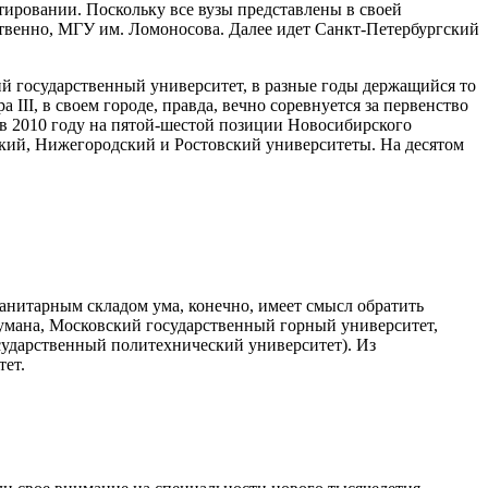
ировании. Поскольку все вузы представлены в своей
ественно, МГУ им. Ломоносова. Далее идет Санкт-Петербургский
кий государственный университет, в разные годы держащийся то
III, в своем городе, правда, вечно соревнуется за первенство
 в 2010 году на пятой-шестой позиции Новосибирского
нский, Нижегородский и Ростовский университеты. На десятом
манитарным складом ума, конечно, имеет смысл обратить
аумана, Московский государственный горный университет,
сударственный политехнический университет). Из
тет.