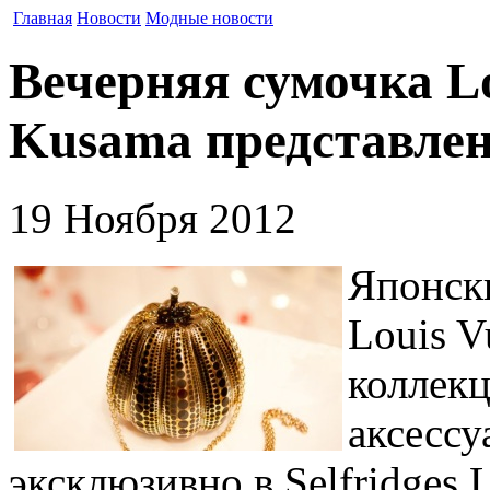
Главная
Новости
Модные новости
Вечерняя сумочка Lou
Kusama представлена
19 Ноября 2012
Японск
Louis V
коллек
аксессу
эксклюзивно в Selfridges