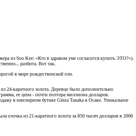
жера из Soo Kee: «Кто в здравом уме согласится купить ЭТО?»).
венно... разбита. Вот так.
орогой в мире рождественской ели.
 из 24-каратного золота. Деревце было дополнительно
ограмма, ее цена - почти полтора миллиона долларов.
родажу в ювелирном бутике Ginza Tanaka в Осаке. Уникальное
а елочка из 21-каратного золота за 850 тысяч долларов в 2006