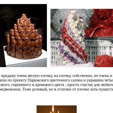
 продажу очень милую елочку, на елочку, собственно, не очен
овлена по проекту Парижского цветочного салона и украшена че
ового, сиреневого и кремового цвета - просто счастье для люби
 медвежонок. Тоже розовый, но в отличие от елочки хоть пушист