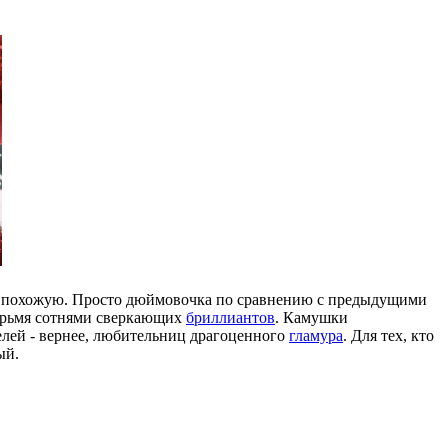
ь и похожую. Просто дюймовочка по сравнению с предыдущими
тырьмя сотнями сверкающих
бриллиантов
. Камушки
телей - вернее, любительниц драгоценного
гламура
. Для тех, кто
ый.