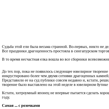
Судьба этой ели была весьма странной. Во-первых, никто не де
Все праздники драгоценность простояла в сингапурском торгово
В то время несчастная елка вошла во все сборники всевозможн
До тех пор, пока не появилось следующее ювелирное творение -
инкрустировано более чем двумя сотнями драгоценных камней,
Представили ее на суд публики совсем недавно и, кстати, реши
творение было выставлено на этой неделе в ювелирном бутике 
Кстати, хитроумный японец не впервые пытается сделать хорош
году.
Самая ... с розочками