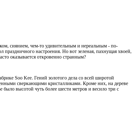
ком, сиянием, чем-то удивительным и нереальным - по-
ол праздничного настроения. Но вот зеленая, пахнущая хвоей,
 часто оказывается откровенно странным?
рике Soo Kee. Гений золотого дела со всей широтой
раненными сверкающими кристалликами. Кроме них, на дереве
ье было высотой чуть более шести метров и весило три с