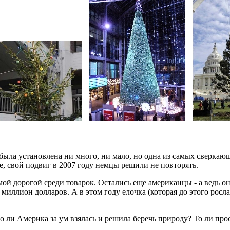
ыла установлена ни много, ни мало, но одна из самых сверкающ
е, свой подвиг в 2007 году немцы решили не повторять.
мой дорогой среди товарок. Остались еще американцы - а ведь он
миллион долларов. А в этом году елочка (которая до этого росла
то ли Америка за ум взялась и решила беречь природу? То ли про