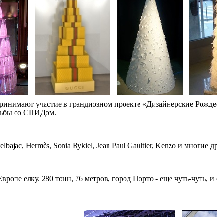
ринимают участие в грандиозном проекте «Дизайнерские Рождес
орьбы со СПИДом.
telbajac, Hermès, Sonia Rykiel, Jean Paul Gaultier, Kenzo и многи
ропе елку. 280 тонн, 76 метров, город Порто - еще чуть-чуть, и