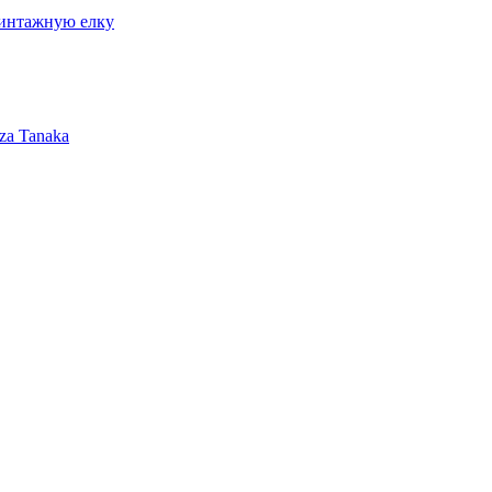
винтажную елку
za Tanaka