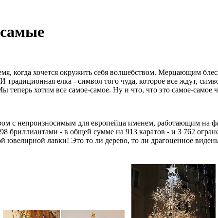
-самые
мя, когда хочется окружить себя волшебством. Мерцающим блес
 традиционная елка - символ того чуда, которое все ждут, симв
 Мы теперь хотим все самое-самое. Ну и что, что это самое-самое
ом с непроизносимым для европейца именем, работающим на фаб
798 бриллиантами - в общей сумме на 913 каратов - и 3 762 ог
ой ювелирной лавки! Это то ли дерево, то ли драгоценное виден