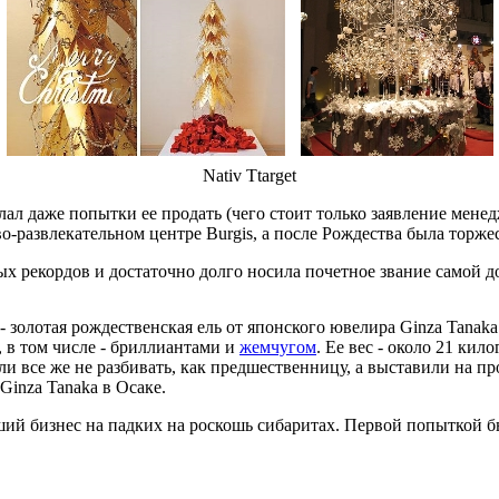
Nativ Ttarget
лал даже попытки ее продать (чего стоит только заявление менед
-развлекательном центре Burgis, а после Рождества была торжест
ых рекордов и достаточно долго носила почетное звание самой д
 золотая рождественская ель от японского ювелира Ginza Tanaka
 в том числе - бриллиантами и
жемчугом
. Ее вес - около 21 кил
ли все же не разбивать, как предшественницу, а выставили на п
Ginza Tanaka в Осаке.
ий бизнес на падких на роскошь сибаритах. Первой попыткой был