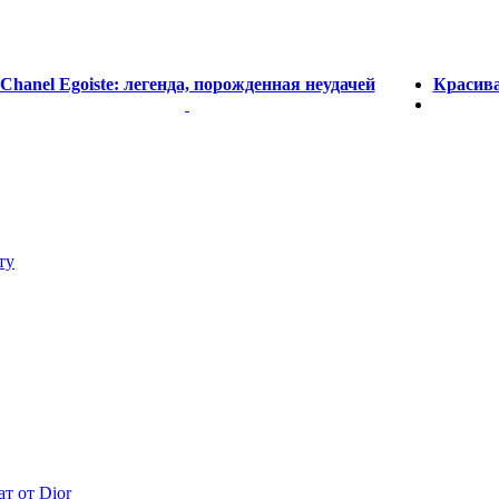
Chanel Egoiste: легенда, порожденная неудачей
Красива
ту
ат от Dior