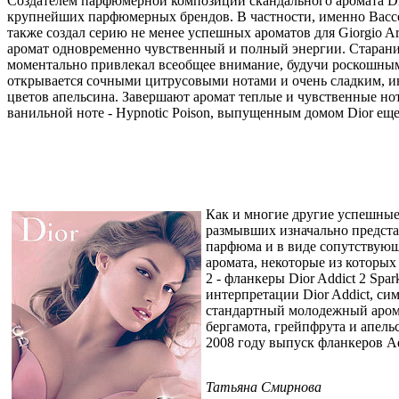
Создателем парфюмерной композиции скандального аромата Di
крупнейших парфюмерных брендов. В частности, именно Вас
также создал серию не менее успешных ароматов для Giorgio Arm
аромат одновременно чувственный и полный энергии. Старани
моментально привлекал всеобщее внимание, будучи роскошны
открывается сочными цитрусовыми нотами и очень сладким, и
цветов апельсина. Завершают аромат теплые и чувственные нот
ванильной ноте - Hypnotic Poison, выпущенным домом Dior еще 
Как и многие другие успешные 
размывших изначально представ
парфюма и в виде сопутствующ
аромата, некоторые из которых
2 - фланкеры Dior Addict 2 Spa
интерпретации Dior Addict, с
стандартный молодежный аром
бергамота, грейпфрута и апель
2008 году выпуск фланкеров Ad
Татьяна Смирнова