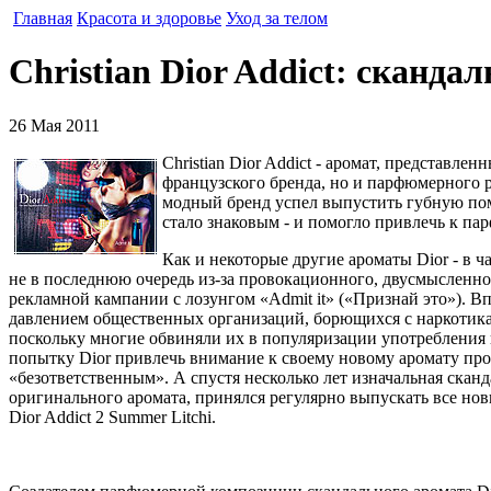
Главная
Красота и здоровье
Уход за телом
Christian Dior Addict: сканд
26 Мая 2011
Christian Dior Addict - аромат, представле
французского бренда, но и парфюмерного ры
модный бренд успел выпустить губную пома
стало знаковым - и помогло привлечь к п
Как и некоторые другие ароматы Dior - в ча
не в последнюю очередь из-за провокационного, двусмысленно
рекламной кампании с лозунгом «Admit it» («Признай это»). В
давлением общественных организаций, борющихся с наркотика
поскольку многие обвиняли их в популяризации употребления
попытку Dior привлечь внимание к своему новому аромату пр
«безответственным». А спустя несколько лет изначальная скан
оригинального аромата, принялся регулярно выпускать все но
Dior Addict 2 Summer Litchi.