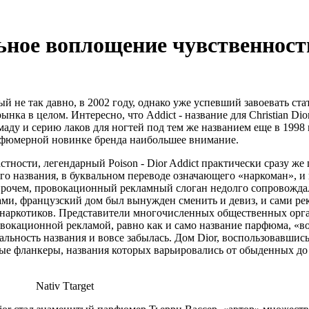
альное воплощение чувственност
нный не так давно, в 2002 году, однако уже успевший завоевать с
нка в целом. Интересно, что Addict - название для Christian D
ду и серию лаков для ногтей под тем же названием еще в 1998 го
арфюмерной новинке бренда наибольшее внимание.
стности, легендарный Poison - Dior Addict практически сразу же
го
названия, в буквальном переводе означающего «наркоман», и
прочем, провокационный рекламный слоган недолго сопровождал 
ми, французский дом был вынужден сменить и девиз, и сами ре
 наркотиков. Представители многочисленных общественных орг
овокационной рекламой, равно как и само название парфюма, «
дальность названия и вовсе забылась. Дом Dior, воспользовавши
вые фланкеры, названия которых варьировались от обыденных до
Nativ Ttarget