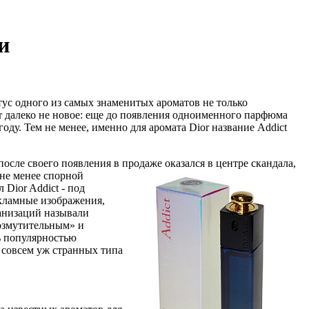
и
татус одного из самых знаменитых ароматов не только
ior далеко не новое: еще до появления одноименного парфюма
ду. Тем не менее, именно для аромата Dior название Addict
 после своего появления в продаже оказался в центре скандала,
 не менее спорной
Dior Addict - под
кламные изображения,
анизаций называли
возмутительным» и
сь популярностью
 совсем уж странных типа