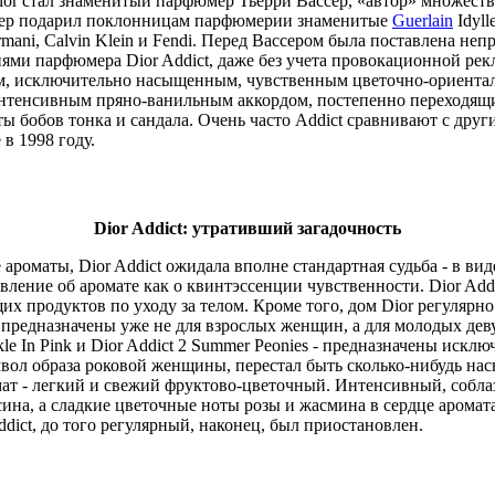
or стал знаменитый парфюмер Тьерри Вассер, «автор» множеств
сер подарил поклонницам парфюмерии знаменитые
Guerlain
Idyll
ani, Calvin Klein и Fendi. Перед Вассером была поставлена непро
ями парфюмера Dior Addict, даже без учета провокационной ре
м, исключительно насыщенным, чувственным цветочно-ориентал
нтенсивным пряно-ванильным аккордом, постепенно переходящи
ы бобов тонка и сандала. Очень часто Addict сравнивают с дру
в 1998 году.
Dior Addict: утративший загадочность
ароматы, Dior Addict ожидала вполне стандартная судьба - в в
ление об аромате как о квинтэссенции чувственности. Dior Addi
их продуктов по уходу за телом. Кроме того, дом Dior регуляр
 предназначены уже не для взрослых женщин, а для молодых деву
rkle In Pink и Dior Addict 2 Summer Peonies - предназначены ис
имвол образа роковой женщины, перестал быть сколько-нибудь 
ат - легкий и свежий фруктово-цветочный. Интенсивный, собл
сина, а сладкие цветочные ноты розы и жасмина в сердце аромата
dict, до того регулярный, наконец, был приостановлен.