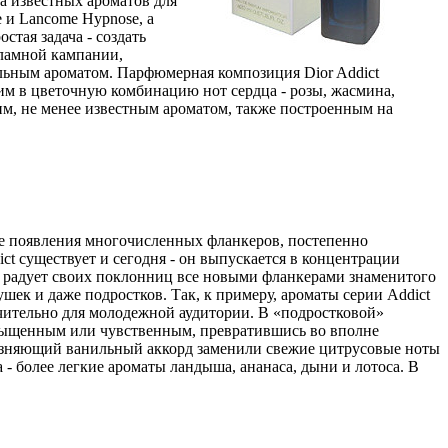
а известных ароматов для
e и Lancome Hypnose, а
стая задача - создать
кламной кампании,
ьным ароматом. Парфюмерная композиция Dior Addict
м в цветочную комбинацию нот сердца - розы, жасмина,
гим, не менее известным ароматом, также построенным на
иде появления многочисленных фланкеров, постепенно
ct существует и сегодня - он выпускается в концентрации
но радует своих поклонниц все новыми фланкерами знаменитого
шек и даже подростков. Так, к примеру, ароматы серии Addict
ключительно для молодежной аудитории. В «подростковой»
насыщенным или чувственным, превратившись во вполне
азняющий ванильный аккорд заменили свежие цитрусовые ноты
 - более легкие ароматы ландыша, ананаса, дыни и лотоса. В