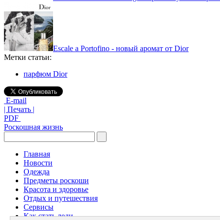
Escale a Portofino - новый аромат от Dior
Метки статьи:
парфюм Dior
E-mail
| Печать |
PDF
Роскошная жизнь
Главная
Новости
Одежда
Предметы роскоши
Красота и здоровье
Отдых и путешествия
Сервисы
Как стать леди