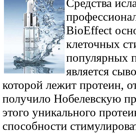
Средства исл
профессионал
BioEffect ос
клеточных ст
популярных п
является сыв
которой лежит протеин, о
получило Нобелевскую пр
этого уникального протеи
способности стимулироват