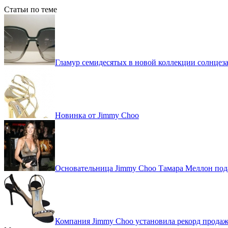
Статьи по теме
Гламур семидесятых в новой коллекции солнцез
Новинка от Jimmy Choo
Основательница Jimmy Choo Тамара Меллон пода
Компания Jimmy Choo установила рекорд прода