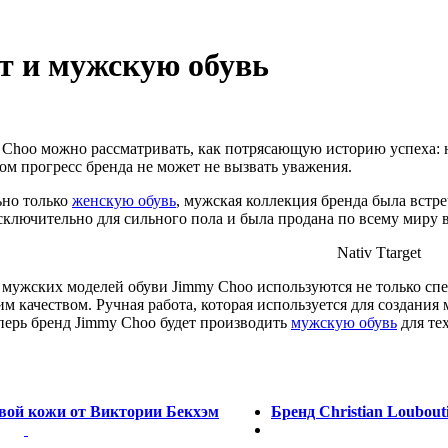
т и мужскую обувь
 Choo можно рассматривать, как потрясающую историю успеха: н
лом прогресс бренда не может не вызвать уважения.
ьно только
женскую обувь
, мужская коллекция бренда была встр
сключительно для сильного пола и была продана по всему миру в
Nativ Ttarget
мужских моделей обуви Jimmy Choo используются не только сп
им качеством. Ручная работа, которая используется для создани
перь бренд Jimmy Choo будет производить
мужскую обувь
для тех
вой кожи от Виктории Бекхэм
Бренд Christian Loubou