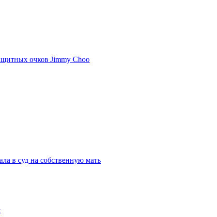
ащитных очков Jimmy Choo
ла в суд на собственную мать
ж