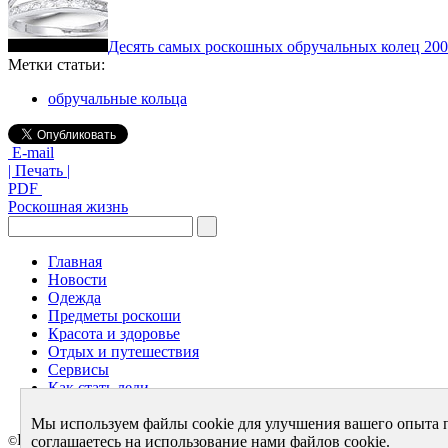
Десять самых роскошных обручальных колец 20
Метки статьи:
обручальные кольца
E-mail
| Печать |
PDF
Роскошная жизнь
Главная
Новости
Одежда
Предметы роскоши
Красота и здоровье
Отдых и путешествия
Сервисы
Как стать леди
Архив
Мы используем файлы cookie для улучшения вашего опыта 
LuxeMag.ru 2005 - 2026
соглашаетесь на использование нами файлов cookie.
©