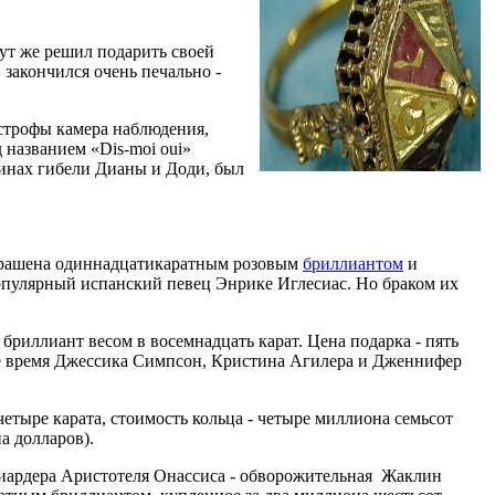
ут же решил подарить своей
 закончился очень печально -
астрофы камера наблюдения,
 названием «Dis-moi oui»
инах гибели Дианы и Доди, был
украшена одиннадцатикаратным розовым
бриллиантом
и
опулярный испанский певец Энрике Иглесиас. Но браком их
 бриллиант весом в восемнадцать карат. Цена подарка - пять
ное время Джессика Симпсон, Кристина Агилера и Дженнифер
етыре карата, стоимость кольца - четыре миллиона семьсот
а долларов).
лиардера Аристотеля Онассиса - обворожительная Жаклин