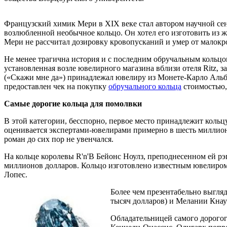
Французский химик Мери в XIX веке стал автором научной сен
возлюбленной необычное кольцо. Он хотел его изготовить из ж
Мери не рассчитал дозировку кровопусканий и умер от малокр
Не менее трагична история и с последним обручальным кольцо
установленная возле ювелирного магазина вблизи отеля Ritz, 
(«Скажи мне да») принадлежал ювелиру из Монете-Карло Альб
предоставлен чек на покупку
обручального кольца
стоимостью,
Самые дорогие кольца для помолвки
В этой категории, бесспорно, первое место принадлежит кол
оценивается экспертами-ювелирами примерно в шесть миллионо
роман до сих пор не увенчался.
На кольце королевы R'n'B Бейонс Ноулз, преподнесенном ей рэп
миллионов долларов. Кольцо изготовлено известным ювелиром 
Лопес.
Более чем презентабельно выгляд
тысяч долларов) и Мелании Кнаус
Обладательницей самого дорогог