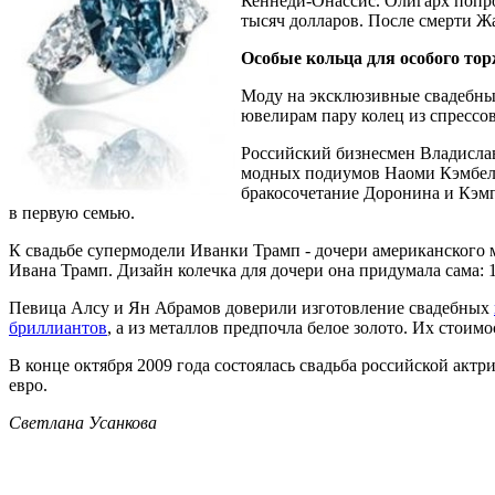
Кеннеди-Онассис. Олигарх попро
тысяч долларов. После смерти Ж
Особые кольца для особого то
Моду на эксклюзивные свадебные 
ювелирам пару колец из спрессо
Российский бизнесмен Владислав
модных подиумов Наоми Кэмбелл.
бракосочетание Доронина и Кэмп
в первую семью.
К свадьбе супермодели Иванки Трамп - дочери американского м
Ивана Трамп. Дизайн колечка для дочери она придумала сама: 
Певица Алсу и Ян Абрамов доверили изготовление свадебных
бриллиантов
, а из металлов предпочла белое золото. Их стоимо
В конце октября 2009 года состоялась свадьба российской акт
евро.
Светлана Усанкова