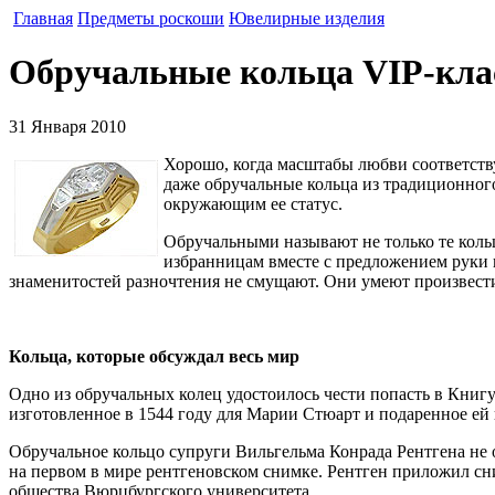
Главная
Предметы роскоши
Ювелирные изделия
Обручальные кольца VIP-кла
31 Января 2010
Хорошо, когда масштабы любви соответств
даже обручальные кольца из традиционног
окружающим ее статус.
Обручальными называют не только те коль
избранницам вместе с предложением руки 
знаменитостей разночтения не смущают. Они умеют произвести 
Кольца, которые обсуждал весь мир
Одно из обручальных колец удостоилось чести попасть в Книгу
изготовленное в 1544 году для Марии Стюарт и подаренное ей в
Обручальное кольцо супруги Вильгельма Конрада Рентгена не 
на первом в мире рентгеновском снимке. Рентген приложил сн
общества Вюрцбургского университета.