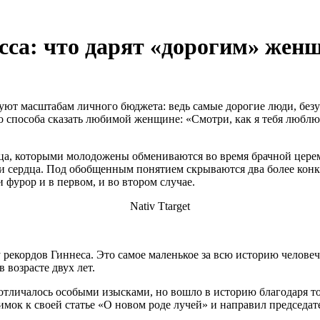
сса: что дарят «дорогим» жен
уют масштабам личного бюджета: ведь самые дорогие люди, безу
о способа сказать любимой женщине: «Смотри, как я тебя любл
ца, которыми молодожены обмениваются во время брачной цере
и сердца. Под обобщенным понятием скрываются два более конк
фурор и в первом, и во втором случае.
Nativ Ttarget
 рекордов Гиннеса. Это самое маленькое за всю историю человеч
 возрасте двух лет.
отличалось особыми изысками, но вошло в историю благодаря то
имок к своей статье «О новом роде лучей» и направил председ