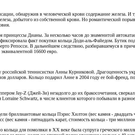
сации, обнаружив в человеческой крови содержание железа. И т
елеза, добытого из собственной крови. Но романтический порыв
овия.
м принцессы Дианы. За несколько часов до знаменитой автокат
зафиксировала факт покупки кольца Доди-аль-Файедом. Бутик под
ерто Репосси. В дальнейшем следствию, разбиравшемуся в прич
 эквивалентной 16600 евро.
ьцу российской теннисистки Анны Курниковой. Драгоценность 
в долларов. Кольцо подарил Анне в 2004 году ее бой-френд, п
пером Jay-Z (Джей-Зи) незадолго до их бракосочетания, сверкал
Lorraine Schwartz, в числе клиентов которого побывали в раз
ели бриллиантовые кольца Пэрис Хилтон (вес камня - двадцать ч
с (вес камня - пятнадцать карат, стоимость кольца - три миллион
о кольца для помолвки в ХХ веке была супруга греческого мил