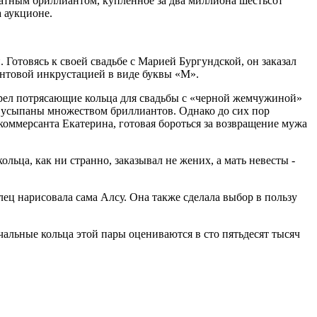
ратным бриллиантом, купленное за два миллиона шестьсот
 аукционе.
Готовясь к своей свадьбе с Марией Бургундской, он заказал
антовой инкрустацией в виде буквы «М».
брел потрясающие кольца для свадьбы с «черной жемчужиной»
и усыпаны множеством бриллиантов. Однако до сих пор
коммерсанта Екатерина, готовая бороться за возвращение мужа
ьца, как ни странно, заказывал не жених, а мать невесты -
ц нарисовала сама Алсу. Она также сделала выбор в пользу
чальные кольца этой пары оцениваются в сто пятьдесят тысяч