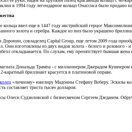
сил ее руки, надев на хрупкий палец красавицы кольцо с 40-ка
аклин в 1994 году легендарное кольцо Онассиса было продано на
ржества
кольца ввел еще в 1447 году австрийский герцог Максимилиан. 
ванного золота и серебра. Каждое из них было украшено брилли
 Доронин, совладелец Capital Group, еще летом 2009 года прио
 Они изготовлены из двух видов золота - белого и розового - 
белл откладывается. По слухам, ему препятствует бывшая жена 
агната Дональда Трампа - с миллионером Джерадом Кушнером кол
12-каратный бриллиант красуется в платиновой оправе.
колец
«личному» ювелиру Мадонны Стефану Веберу. Эскизы коле
сть составляет триста тысяч долларов.
рисы Олеси Судзиловской с бизнесменом Сергеем Дзеданем. Обру