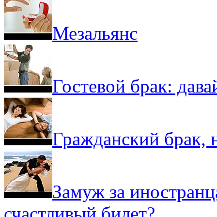
Мезальянс
Гостевой брак: дав
Гражданский брак, 
Замуж за иностранц
счастливый билет?