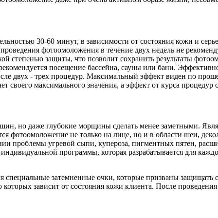
ельностью 30-60 минут, в зависимости от состояния кожи и сер
проведения фотоомоложения в течение двух недель не рекомендуе
окой степенью защиты, что позволит сохранить результаты фото
 рекомендуется посещение бассейна, сауны или бани. Эффективн
сле двух - трех процедур. Максимальный эффект виден по прош
ет своего максимального значения, а эффект от курса процедур 
рщин, но даже глубокие морщины сделать менее заметными. Яв
ся фотоомоложение не только на лице, но и в области шеи, декол
нии проблемы угревой сыпи, купероза, пигментных пятен, расш
индивидуальной программы, которая разрабатывается для каждо
специальные затемненные очки, которые призваны защищать сет
о которых зависит от состояния кожи клиента. После проведени