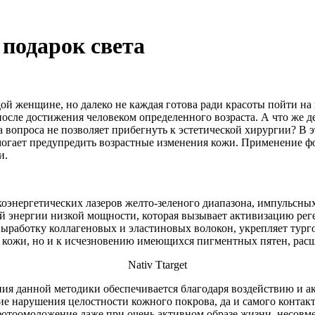
 подарок света
ой женщине, но далеко не каждая готова ради красоты пойти на
осле достижения человеком определенного возраста. А что же де
на вопроса не позволяет прибегнуть к эстетической хирургии? В
могает предупредить возрастные изменения кожи. Применение ф
и.
оэнергетических лазеров желто-зеленого диапазона, импульсны
ой энергии низкой мощности, которая вызывает активизацию ре
ыработку коллагеновых и эластиновых волокон, укрепляет тург
ю кожи, но и к исчезновению имеющихся пигментных пятен, рас
Nativ Ttarget
я данной методики обеспечивается благодаря воздействию и ак
нарушения целостности кожного покрова, да и самого контакта 
фотоомоложение даже при очень активном образе жизни, несовм