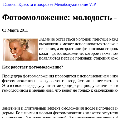
Главная
Красота и здоровье
Медобслуживание VIP
Фотоомоложение: молодость -
03 Марта 2011
Желание оставаться молодой присуще кажд
омоложения может использоваться только п
старения, а возраст или финансовая сторо
кожи - фотоомоложение, которое также по
появляются первые признаки старения кож
Как работает фотоомоложение?
Процедура фотоомоложения проводится с использованием низк
фотоомоложения на кожу состоит в воздействии на нее светов
Это в свою очередь улучшает микроциркуляцию, увеличивает в
гемоглобином и меланином, что ведет не только к омоложени
Заметный и длительный эффект омоложения после использовани
дермы. Большими плюсами фотоомоложения является отсутствие 
неинвазивной и малотравматичной. Это позволяет применять 