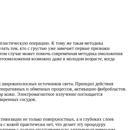
 пластическую операцию. К тому же такая методика
лать тем, кто с грустью уже замечает первые признаки
 этом случае может помочь современная методика омоложения
отоомоложения возможно даже в молодом возрасте, когда
х широкополосных источников света. Принцип действия
генеративных и обменных процессов, активацию фибробластов.
ор кожи. Электромагнитное излучение поглощается
ширенных сосудов.
тивизации не только поверхностных, а и глубоких слоев
с кожей практически нет, что делает эту процедуру
естимом с долгим отсутствием или длительным периодом