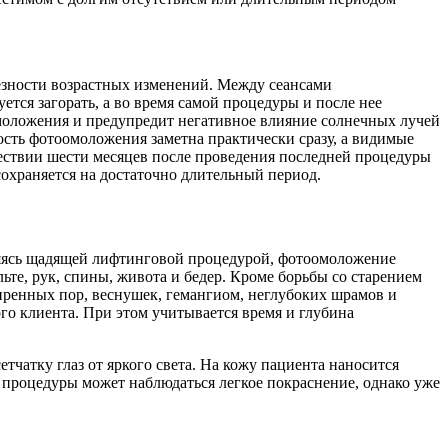
ьезности возрастных изменений. Между сеансами
тся загорать, а во время самой процедуры и после нее
омоложения и предупредит негативное влияние солнечных лучей
ость фотоомоложения заметна практически сразу, а видимые
ествии шести месяцев после проведения последней процедуры
сохраняется на достаточно длительный период.
ляясь щадящей лифтинговой процедурой, фотоомоложение
ьте, рук, спины, живота и бедер. Кроме борьбы со старением
иренных пор, веснушек, гемангиом, неглубоких шрамов и
го клиента. При этом учитывается время и глубина
чатку глаз от яркого света. На кожу пациента наносится
я процедуры может наблюдаться легкое покраснение, однако уже