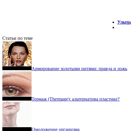
Ультр
Статьи по теме
Армирование золотыми нитями: правда и ложь
Термаж (Thermage): альтернатива пластике?
Омоложение организма