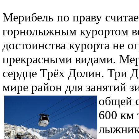
Мерибель по праву счита
горнолыжным курортом в
достоинства курорта не 
прекрасными видами. Мер
сердце Трёх Долин. Три Д
мире район для занятий 
общей с
600 км 
лыжник