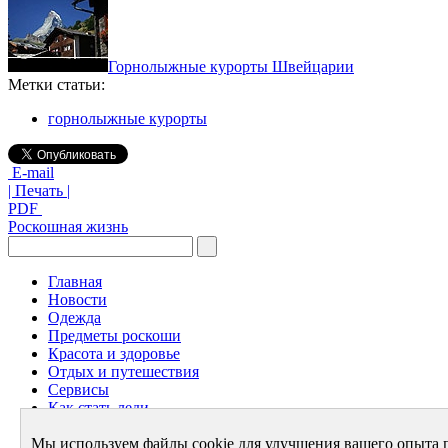
Горнолыжные курорты Швейцарии
Метки статьи:
горнолыжные курорты
E-mail
| Печать |
PDF
Роскошная жизнь
Главная
Новости
Одежда
Предметы роскоши
Красота и здоровье
Отдых и путешествия
Сервисы
Как стать леди
Архив
Мы используем файлы cookie для улучшения вашего опыта 