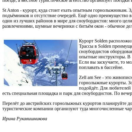
поезде, а местное туристическое агентство организует поездк
St Anton - курорт, куда стоит ехать опытным горнолыжникам. 
подъёмников и отсутствие очередей. Ещё одно преимущество в 
один из лучших районов в мире для сноубордистов: много цели
развлечениями, шумные вечеринки с битьём окон - обычное дело
Курорт Solden расположил
Трассы в Solden преимущ
сноубордистов оборудован
опытные инструкторы. В S
Если вы заскучаете, то м
поплавать в бассейне.
Zell am See - это живопи
горнолыжные курорты. Зо
подойдёт. Для любителей 
есть специальная площадка и парк для сноубордистов. По вечера
Перелёт до австрийских горнолыжных курортов планируйте до 
туристические компании организуют туда многочисленные чар
Ирина Рукавишникова