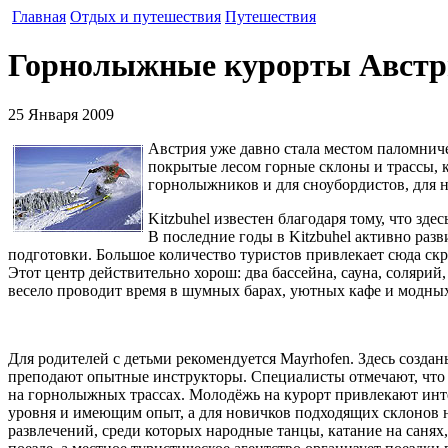
Главная
Отдых и путешествия
Путешествия
Горнолыжные курорты Австр
25 Января 2009
Австрия уже давно стала местом паломни
покрытые лесом горные склоны и трассы, 
горнолыжников и для сноубордистов, для 
Kitzbuhel известен благодаря тому, что з
В последние годы в Kitzbuhel активно разв
подготовки. Большое количество туристов привлекает сюда с
Этот центр действительно хорош: два бассейна, сауна, соляри
весело проводит время в шумных барах, уютных кафе и модных
Для родителей с детьми рекомендуется Mayrhofen. Здесь созда
преподают опытные инструкторы. Специалисты отмечают, что до
на горнолыжных трассах. Молодёжь на курорт привлекают инте
уровня и имеющим опыт, а для новичков подходящих склонов н
развлечений, среди которых народные танцы, катание на санях