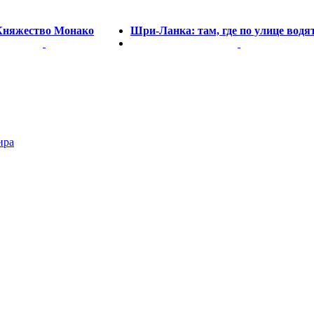
Княжество Монако
Шри-Ланка: там, где по улице водя
ира