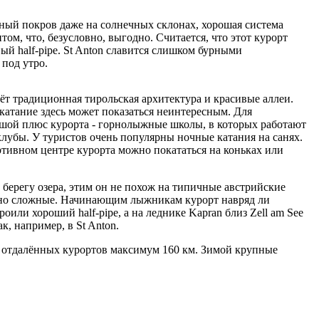
жный покров даже на солнечных склонах, хорошая система
м, что, безусловно, выгодно. Считается, что этот курорт
ый half-pipe. St Anton славится слишком бурными
 под утро.
ёт традиционная тирольская архитектура и красивые аллеи.
атание здесь может показаться неинтересным. Для
льшой плюс курорта - горнолыжные школы, в которых работают
лубы. У туристов очень популярны ночные катания на санях.
ртивном центре курорта можно покататься на коньках или
берегу озера, этим он не похож на типичные австрийские
льно сложные. Начинающим лыжникам курорт навряд ли
или хороший half-pipe, а на леднике Kapran близ Zell am See
к, например, в St Anton.
ых отдалённых курортов максимум 160 км. Зимой крупные