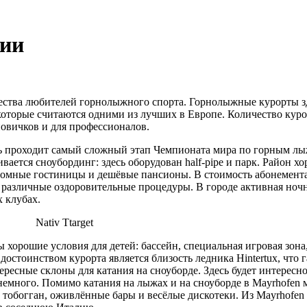
ии
чества любителей горнолыжного спорта. Горнолыжные курорты 
которые считаются одними из лучших в Европе. Количество куро
новичков и для профессионалов.
десь проходит самый сложный этап Чемпионата мира по горным лы
ивается сноубординг: здесь оборудован half-pipe и парк. Район 
кромные гостиницы и дешёвые пансионы. В стоимость абонемент
й, различные оздоровительные процедуры. В городе активная ноч
 клубах.
Nativ Ttarget
ны хорошие условия для детей: бассейн, специальная игровая зо
стоинством курорта является близость ледника Hintertux, что 
ресные склоны для катания на сноуборде. Здесь будет интересн
емного. Помимо катания на лыжах и на сноуборде в Mayrhofen 
, тобогган, оживлённые бары и весёлые дискотеки. Из Mayrhofe