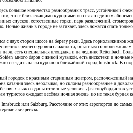
и в соседнюю Италию.
Здесь большое количество разнообразных трасс, устойчивый сне
том, что с близлежащими курортами он связан единым абонементо
нных спусков, естественные горки, парк развлечений, стометров
. Ночью жизнь в городе не затихает, здесь ложатся спать только
ся с двух сторон шоссе на берегу реки. Здесь горнолыжников жд
ественно среднего уровня сложности, опытным горнолыжникам к
 парк, есть специальная площадка и на леднике Rettenbach. Бо
olden много баров с живой музыкой, есть дискотеки и ночные к
ожно съездить на экскурсию в ближайший город Innsbruck. В спо
сный городок с красивым старинным центром, расположенный на 
на катания здесь небольшая, но склоны разнообразные и дово
беговых лыж созданы отличные условия. Для сноубордистов устро
м туристов ожидает весёлая ночная жизнь, но не такая бурная ка
Innsbruck или Salzburg. Расстояние от этих аэропортов до сам
терные авиарейсы.