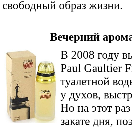
свободный образ жизни.
Вечерний аром
В 20
08 году в
Paul Gaultier 
туалетной вод
у духов, выст
Но на этот ра
закате дня, по