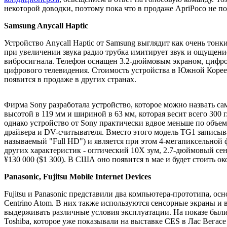
некоторой доводки, поэтому пока что в продаже ApriPoco не по
Samsung Anycall Haptic
Устройство Anycall Haptic от Samsung выглядит как очень тон
при увеличении звука радио трубка имитирует звук и ощущение
вибросигнала. Телефон оснащен 3.2-дюймовым экраном, цифров
цифрового телевидения. Стоимость устройства в Южной Корее -
появится в продаже в других странах.
Фирма Sony разработала устройство, которое можно назвать с
высотой в 119 мм и шириной в 63 мм, которая весит всего 300 
однако устройство от Sony практически вдвое меньше по объему
драйвера и DV-считывателя. Вместо этого модель TG1 записыв
называемый "Full HD") и является при этом 4-мегапиксельной
других характеристик - оптический 10X зум, 2.7-дюймовый се
¥130 000 ($1 300). В США оно появится в мае и будет стоить ок
Panasonic, Fujitsu Mobile Internet Devices
Fujitsu и Panasonic представили два компьютера-прототипа, осн
Centrino Atom. В них также используются сенсорные экраны и 
выдерживать различные условия эксплуатации. На показе были 
Toshiba, которое уже показывали на выставке CES в Лас Вегасе 