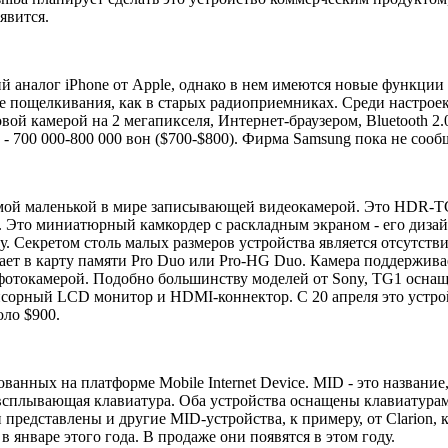
явится.
кий аналог iPhone от Apple, однако в нем имеются новые функци
 пощелкивания, как в старых радиоприемниках. Среди настроек 
ой камерой на 2 мегапикселя, Интернет-браузером, Bluetooth 2
 700 000-800 000 вон ($700-$800). Фирма Samsung пока не сообщ
амой маленькой в мире записывающей видеокамерой. Это HDR-TG
г. Это миниатюрный камкордер с раскладным экраном - его дизай
. Секретом столь малых размеров устройства является отсутстви
ает в карту памяти Pro Duo или Pro-HG Duo. Камера поддержив
 фотокамерой. Подобно большинству моделей от Sony, TG1 оснащ
нсорный LCD монитор и HDMI-коннектор. С 20 апреля это устрой
оло $900.
ованных на платформе Mobile Internet Device. MID - это названи
всплывающая клавиатура. Оба устройства оснащены клавиатурами
представлены и другие MID-устройства, к примеру, от Clarion,
в январе этого года. В продаже они появятся в этом году.