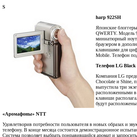
S
harp 922SH
Японские блоггеры 
QWERTY. Модель 92
миниатюрный ноутб
браузером в дополн
клавишами для циф
Mobile. Телефон по
Телефон LG Black 
Компания LG предст
Chocolate и Shine,
выпустила три экзе
расположенными в 
клавиши располагал
будут расположены
«Аромафоны» NTT
Удовлетворив потребности пользователя в новых образах и зву
телефону. В конце месяца состоится демонстрационное испыта
Система позволяет выбрать понравившийся аромат и запросить 