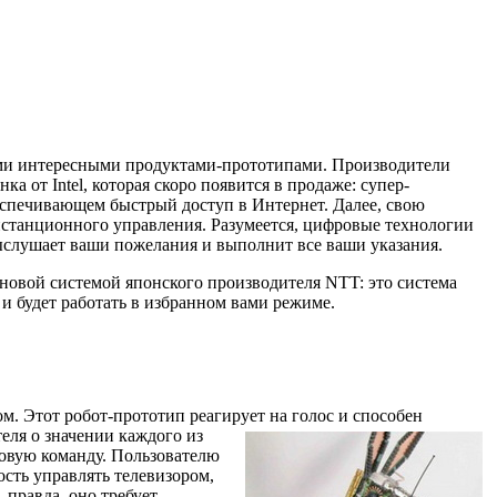
кими интересными продуктами-прототипами. Производители
от Intel, которая скоро появится в продаже: супер-
спечивающем быстрый доступ в Интернет. Далее, свою
 дистанционного управления. Разумеется, цифровые технологии
ыслушает ваши пожелания и выполнит все ваши указания.
 новой системой японского производителя NTT: это система
и будет работать в избранном вами режиме.
ом. Этот робот-прототип реагир
ует на голос и способен
еля о значении каждого из
совую команду. Пользователю
ость управлять телевизором,
 правда, оно требует