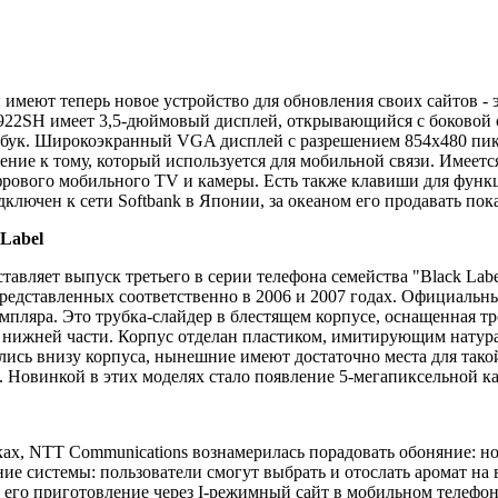
имеют теперь новое устройство для обновления своих сайтов - 
2SH имеет 3,5-дюймовый дисплей, открывающийся с боковой ст
ук. Широкоэкранный VGA дисплей с разрешением 854х480 пикс
ение к тому, который используется для мобильной связи. Имее
рового мобильного TV и камеры. Есть также клавиши для функц
дключен к сети Softbank в Японии, за океаном его продавать пок
Label
авляет выпуск третьего в серии телефона семейства "Black Lab
 представленных соответственно в 2006 и 2007 годах. Официаль
мпляра. Это трубка-слайдер в блестящем корпусе, оснащенная тр
нижней части. Корпус отделан пластиком, имитирующим натур
ись внизу корпуса, нынешние имеют достаточно места для такой
. Новинкой в этих моделях стало появление 5-мегапиксельной к
ках, NTT Communications вознамерилась порадовать обоняние: н
ние системы: пользователи смогут выбрать и отослать аромат н
его приготовление через I-режимный сайт в мобильном телефоне