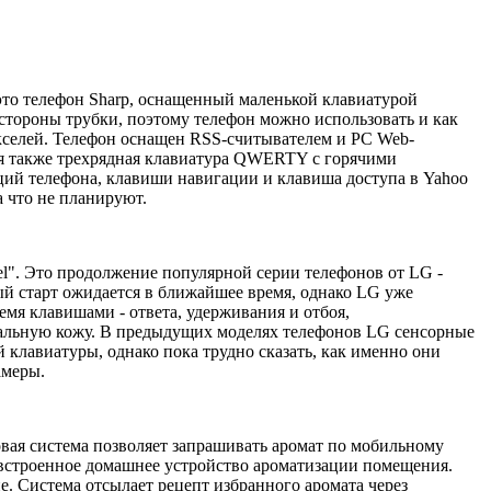
это телефон Sharp, оснащенный маленькой клавиатурой
ороны трубки, поэтому телефон можно использовать и как
елей. Телефон оснащен RSS-считывателем и PC Web-
тся также трехрядная клавиатура QWERTY с горячими
ий телефона, клавиши навигации и клавиша доступа в Yahoo
а что не планируют.
el". Это продолжение популярной серии телефонов от LG -
ный старт ожидается в ближайшее время, однако LG уже
емя клавишами - ответа, удерживания и отбоя,
альную кожу. В предыдущих моделях телефонов LG сенсорные
 клавиатуры, однако пока трудно сказать, как именно они
амеры.
овая система позволяет запрашивать аромат по мобильному
а встроенное домашнее устройство ароматизации помещения.
. Система отсылает рецепт избранного аромата через