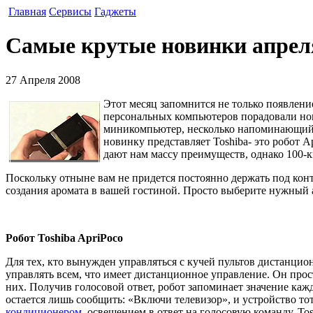
Главная
Сервисы
Гаджеты
Самые крутые новинки апрел
27 Апреля 2008
Этот месяц запомнится не только появлен
персональных компьютеров порадовали новы
миникомпьютер, несколько напоминающий 
новинку представляет Toshiba- это робот 
дают нам массу преимуществ, однако 100-
Поскольку отныне вам не придется постоянно держать под конт
создания аромата в вашей гостиной. Просто выберите нужный 
Робот Toshiba ApriPoco
Для тех, кто вынужден управляться с кучей пультов дистанцио
управлять всем, что имеет дистанционное управление. Он прос
них. Получив голосовой ответ, робот запоминает значение каж
остается лишь сообщить: «Включи телевизор», и устройство то
кондиционером
, освещением в ответ на голосовую команду. To