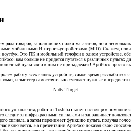
я
ием ряда товаров, заполнивших полки магазинов, но и несколь
ми мобильными Интернет-устройствами (MID). Скажем, новинка 
ноутбук. Это ПК и мобильный телефон в одном устройстве, обе
ApriPoco: вам больше не придется путаться в различных пультах
кнопочный пульт явно к ним не принадлежит! ApriPoco просто в
ролем работу всех ваших устройств, самое время расслабиться с
аромат, и эмиттер самостоятельно смешает нужные ингредиенты 
Nativ Ttarget
нного управления, робот от Toshiba станет настоящим помощник
то следит за инфракрасными сигналами и запрашивает пользоват
дого сигнала, а затем перенимает функцию пульта, получая голо
тчас включается. На презентации ApriPoco показал свою способн
shiba планирует сделать это устройство коммерческим продуктом,