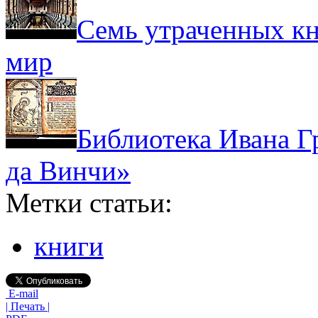
Семь утраченных кн
мир
Библиотека Ивана Г
да Винчи»
Метки статьи:
книги
E-mail
| Печать |