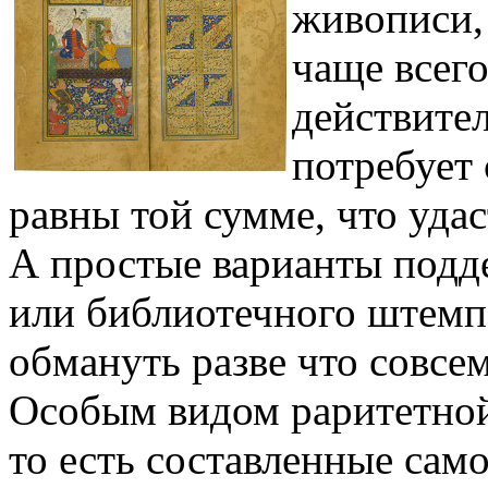
живописи,
чаще всего
действите
потребует
равны той сумме, что уда
А простые варианты подд
или библиотечного штемп
обмануть разве что совсе
Особым видом раритетной
то есть составленные са