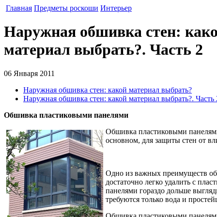
Главная
Предметы роскоши
Интерьер
Наружная обшивка стен: како
материал выбрать?. Часть 2
06 Января 2011
Наружная обшивка стен: какой материал выбрать?
Наружная обшивка стен: какой материал выбрать?. Часть 
Обшивка пластиковыми панелями
Обшивка пластиковыми панелями 
основном, для защиты стен от вл
Одно из важных преимуществ обш
достаточно легко удалить с пла
панелями гораздо дольше выгляди
требуются только вода и просте
Обшивка пластиковыми панелями