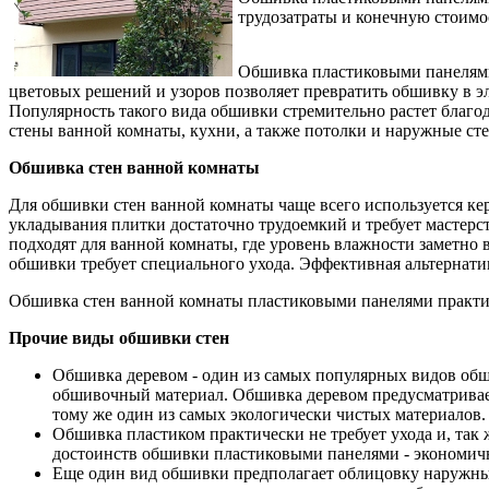
трудозатраты и конечную стоимо
Обшивка пластиковыми панелями 
цветовых решений и узоров позволяет превратить обшивку в э
Популярность такого вида обшивки стремительно растет благо
стены ванной комнаты, кухни, а также потолки и наружные ст
Обшивка стен ванной комнаты
Для обшивки стен ванной комнаты чаще всего используется ке
укладывания плитки достаточно трудоемкий и требует мастерст
подходят для ванной комнаты, где уровень влажности заметно 
обшивки требует специального ухода. Эффективная альтернати
Обшивка стен ванной комнаты пластиковыми панелями практиче
Прочие виды обшивки стен
Обшивка деревом - один из самых популярных видов обши
обшивочный материал. Обшивка деревом предусматривает
тому же один из самых экологически чистых материалов.
Обшивка пластиком практически не требует ухода и, так 
достоинств обшивки пластиковыми панелями - экономич
Еще один вид обшивки предполагает облицовку наружных