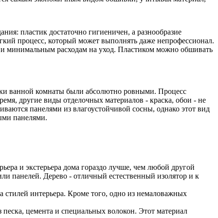
ания: пластик достаточно гигиеничен, а разнообразие
егкий процесс, который может выполнять даже непрофессионал.
и и минимальным расходам на уход. Пластиком можно обшивать
енки ванной комнаты были абсолютно ровными. Процесс
емя, другие виды отделочных материалов - краска, обои - не
иваются панелями из влагоустойчивой сосны, однако этот вид
ыми панелями.
.
ьера и экстерьера дома гораздо лучше, чем любой другой
и панелей. Дерево - отличный естественный изолятор и к
ва стилей интерьера. Кроме того, одно из немаловажных
песка, цемента и специальных волокон. Этот материал