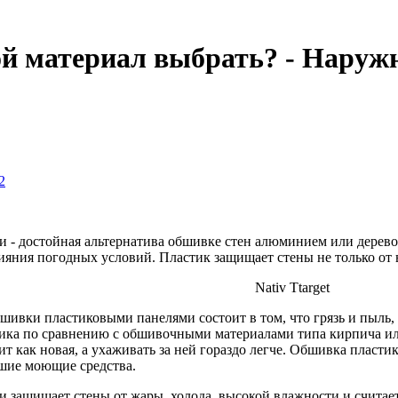
й материал выбрать? - Наружн
2
- достойная альтернатива обшивке стен алюминием или дерево
ияния погодных условий. Пластик защищает стены не только от 
Nativ Ttarget
ивки пластиковыми панелями состоит в том, что грязь и пыль,
стика по сравнению с обшивочными материалами типа кирпича и
т как новая, а ухаживать за ней гораздо легче. Обшивка пласти
йшие моющие средства.
 защищает стены от жары, холода, высокой влажности и считае