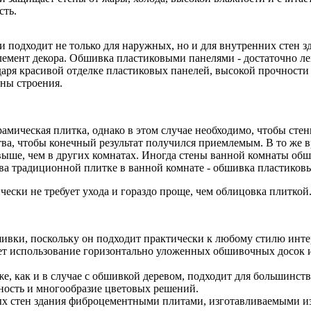
сть.
подходит не только для наружных, но и для внутренних стен зд
лемент декора. Обшивка пластиковыми панелями - достаточно л
даря красивой отделке пластиковых панелей, высокой прочност
ены строения.
рамическая плитка, однако в этом случае необходимо, чтобы ст
ва, чтобы конечный результат получился приемлемым. В то же вр
выше, чем в других комнатах. Иногда стены ванной комнаты обш
ва традиционной плитке в ванной комнате - обшивка пластиков
ски не требует ухода и гораздо проще, чем облицовка плиткой
вки, поскольку он подходит практически к любому стилю интер
 использование горизонтально уложенных обшивочных досок ил
же, как и в случае с обшивкой деревом, подходит для большинст
ность и многообразие цветовых решений.
 стен здания фиброцементными плитами, изготавливаемыми из 