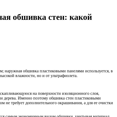
ая обшивка стен: какой
м; наружная обшивка пластиковыми панелями используется, в
высокой влажности, но и от ультрафиолета.
 скапливающуюся на поверхности изоляционного слоя,
ли дерева. Именно поэтому обшивка стен пластиковыми
ком не требует дополнительного окрашивания, а для ее очистки
тся самым экономичным видом обшивки, учитывая материал,