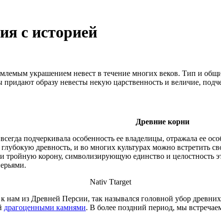
ия с историей
лемым украшением невест в течение многих веков. Тип и общи
придают образу невесты некую царственность и величие, подче
Древние корни
всегда подчеркивала особенность ее владелицы, отражала ее ос
 глубокую древность, и во многих культурах можно встретить с
 тройную корону, символизирующую единство и целостность эт
ерьями.
Nativ Ttarget
к нам из Древней Персии, так назывался головной убор древних 
ый
драгоценными камнями
. В более поздний период, мы встреча