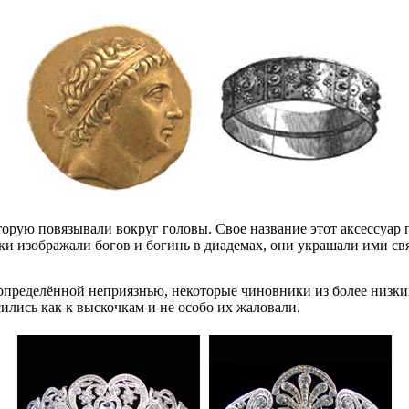
орую повязывали вокруг головы. Свое название этот аксессуар п
еки изображали богов и богинь в диадемах, они украшали ими с
 определённой неприязнью, некоторые чиновники из более низких
ились как к выскочкам и не особо их жаловали.