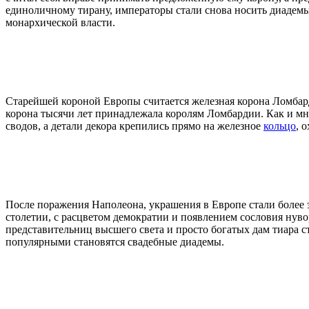
единоличному тирану, императоры стали снова носить диадемы.
монархической власти.
Старейшей короной Европы считается железная корона Ломбарди
корона тысячи лет принадлежала королям Ломбардии. Как и мн
сводов, а детали декора крепились прямо на железное
кольцо
, 
После поражения Наполеона, украшения в Европе стали более 
столетии, с расцветом демократии и появлением сословия нув
представительниц высшего света и просто богатых дам тиара с
популярными становятся свадебные диадемы.