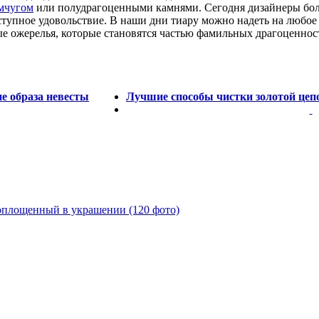
мчугом
или полудрагоценными камнями. Сегодня дизайнеры бол
тупное удовольствие. В наши дни тиару можно надеть на любое 
е ожерелья, которые становятся частью фамильных драгоценнос
е образа невесты
Лучшие способы чистки золотой цеп
оплощенный в украшении (120 фото)