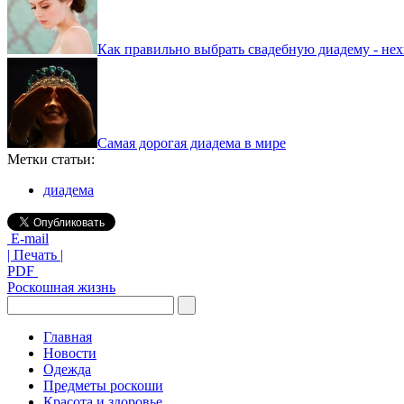
Как правильно выбрать свадебную диадему - нех
Самая дорогая диадема в мире
Метки статьи:
диадема
E-mail
| Печать |
PDF
Роскошная жизнь
Главная
Новости
Одежда
Предметы роскоши
Красота и здоровье