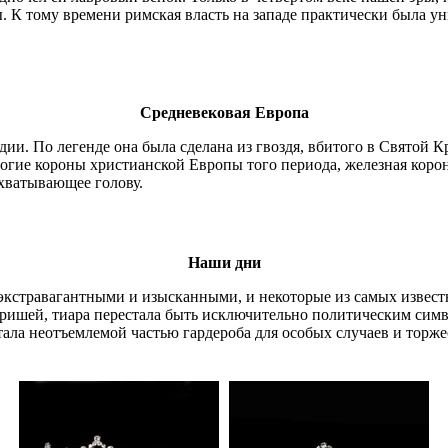
 К тому времени римская власть на западе практически была ун
Средневековая Европа
и. По легенде она была сделана из гвоздя, вбитого в Святой К
огие короны христианской Европы того периода, железная корон
охватывающее голову.
Наши дни
экстравагантными и изысканными, и некоторые из самых извест
оришей, тиара перестала быть исключительно политическим симв
тала неотъемлемой частью гардероба для особых случаев и торже