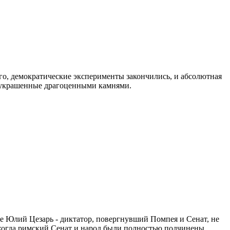
го, демократические эксперименты закончились, и абсолютная
ы, украшенные драгоценными камнями.
е Юлий Цезарь - диктатор, повергнувший Помпея и Сенат, не
, когда римский Сенат и народ были полностью подчинены