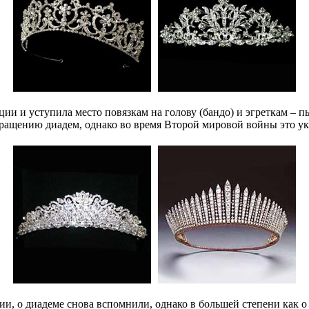
ции и уступила место повязкам на голову (бандо) и эгреткам –
ащению диадем, однако во время Второй мировой войны это укр
ии, о диадеме снова вспомнили, однако в большей степени как 