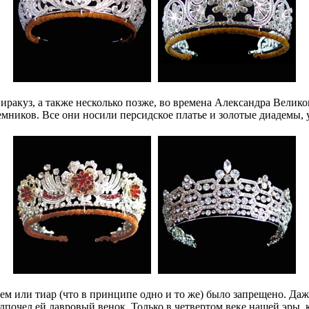
ракуз, а также несколько позже, во времена Александра Велико
реемников. Все они носили персидское платье и золотые диадем
м или тиар (что в принципе одно и то же) было запрещено. Даж
едпочел ей лавровый венок. Только в четвертом веке нашей эры