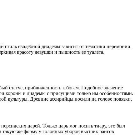
й стиль свадебной диадемы зависит от тематики церемонии.
ркивая красоту девушки и пышность ее туалета.
обый статус, приближенность к богам. Подобное значение
вои короны и диадемы с присущими только им особенностями.
ой культуры. Древние ассирийцы носили на голове повязки,
персидских царей. Только царь мог носить тиару, это был
ем такую же форму у головных уборов высших рангов