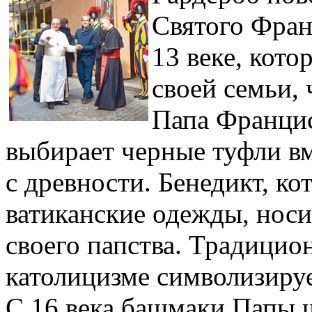
Святого Фран
13 веке, кото
своей семьи,
Папа Францис
выбирает черные туфли в
с древности. Бенедикт, ко
ватиканские одежды, носи
своего папства. Традицио
католицизме символизируе
С 16 века башмаки Папы ш