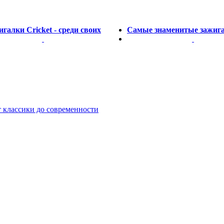
галки Cricket - среди своих
Самые знаменитые зажиг
т классики до современности