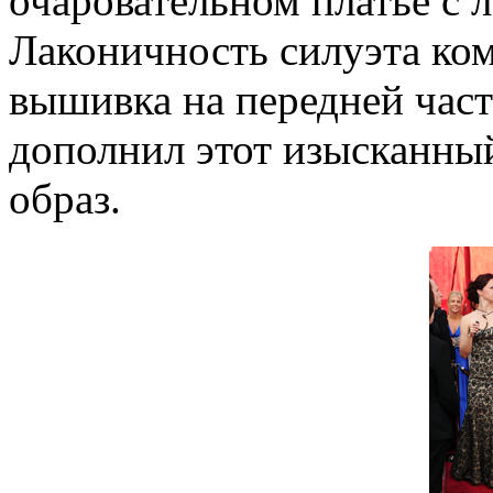
очаровательном платье с 
Лаконичность силуэта ко
вышивка на передней час
дополнил этот изысканны
образ.