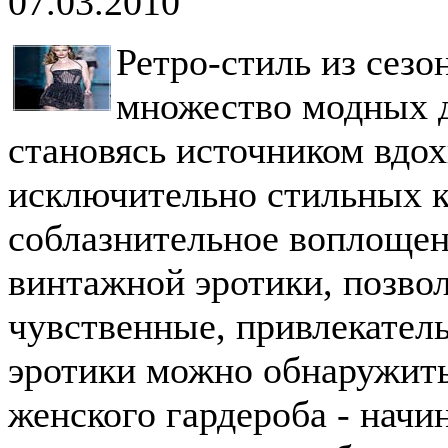
07.03.2010
Ретро-стиль из сезо
множество модных д
становясь источником вдох
исключительно стильных к
соблазнительное воплощени
винтажной эротики, позво
чувственные, привлекател
эротики можно обнаружить
женского гардероба - начи