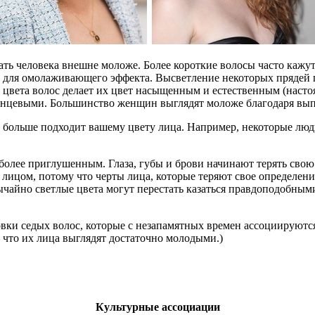
ать человека внешне моложе. Более короткие волосы часто кажу
для омолаживающего эффекта. Высветление некоторых прядей
цвета волос делает их цвет насыщенным и естественным (настоящ
глянцевыми. Большинство женщин выглядят моложе благодаря вы
й больше подходит вашему цвету лица. Например, некоторые лю
я более приглушенным. Глаза, губы и брови начинают терять св
с лицом, потому что черты лица, которые теряют свое определени
чайно светлые цвета могут перестать казаться правдоподобными 
вки седых волос, которые с незапамятных времен ассоциируютс
у что их лица выглядят достаточно молодыми.)
Культурные ассоциации