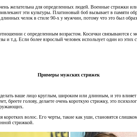
чень желательна для определенных людей. Военные стрижки или
привлекают эти культуры. Платиновый боб вызывает в памяти о
длинных челок в стиле 90-х у мужчин, потому что это был обра
отношении с определенным возрастом. Косички связываются с м
зы и т.д. Если более взрослый человек использует один из этих 
Примеры мужских стрижек
делать ваше лицо круглым, широким или длинным, и это влияет 
ет, бреете голову, делаете очень короткую стрижку, это психол
окружающих.
я коротких волос. Его черты, такие как уши, становятся слиш
инной стрижкой.