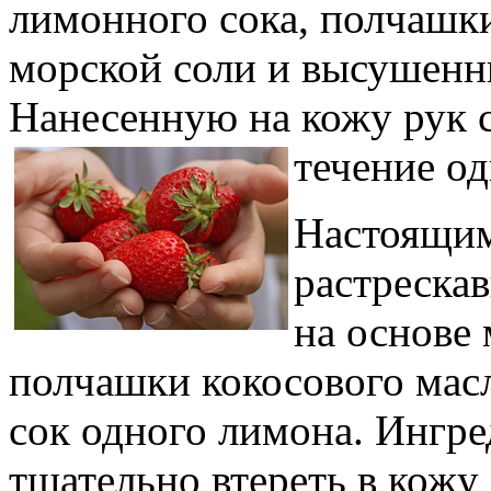
лимонного сока, полчашки
морской соли и высушенн
Нанесенную на кожу рук 
течение од
Настоящим
растрескав
на основе 
полчашки кокосового масл
сок одного лимона. Ингр
тщательно втереть в кожу