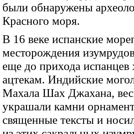
были обнаружены археоло
Красного моря.
В 16 веке испанские море
месторождения изумрудо
еще до прихода испанцев
ацтекам. Индийские могол
Махала Шах Джахана, вес
украшали камни орнамент
священные тексты и носи
из этих сакральных изумр