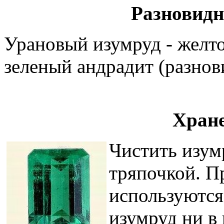
Разновидн
Урановый изумруд - желто
зеленый андрадит (разнов
Хране
Чистить изум
тряпочкой. П
используются
изумруд ни в 