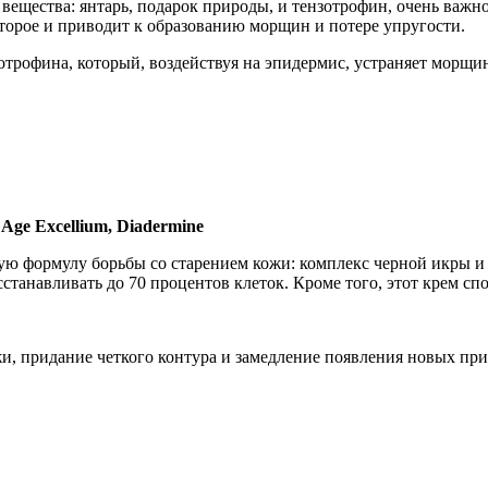
вещества: янтарь, подарок природы, и тензотрофин, очень важно
оторое и приводит к образованию морщин и потере упругости.
зотрофина, который, воздействуя на эпидермис, устраняет морщи
Age Excellium, Diadermine
ю формулу борьбы со старением кожи: комплекс черной икры и 
сстанавливать до 70 процентов клеток. Кроме того, этот крем 
, придание четкого контура и замедление появления новых при