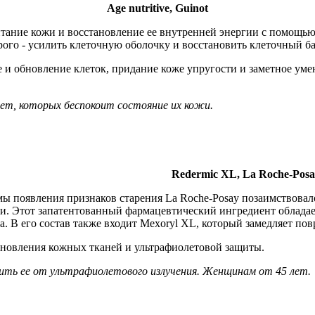
Age nutritive, Guinot
тание кожи и восстановление ее внутренней энергии с помощью э
орого - усилить клеточную оболочку и восстановить клеточный ба
 и обновление клеток, придание коже упругости и заметное ум
лет, которых беспокоит состояние их кожи.
Redermic XL, La Roche-Posa
ы появления признаков старения La Roche-Posay позаимствовало
и. Этот запатентованный фармацевтический ингредиент обладае
а. В его состав также входит Mexoryl XL, который замедляет по
ановления кожных тканей и ультрафиолетовой защиты.
тить ее от ультрафиолетового излучения. Женщинам от 45 лет.