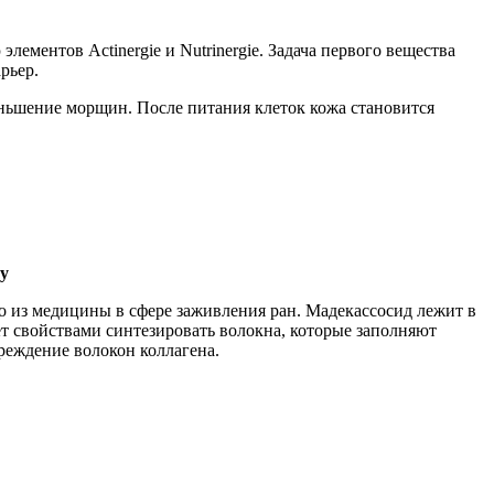
лементов Actinergie и Nutrinergie. Задача первого вещества
рьер.
еньшение морщин. После питания клеток кожа становится
y
 из медицины в сфере заживления ран. Мадекассосид лежит в
т свойствами синтезировать волокна, которые заполняют
вреждение волокон коллагена.