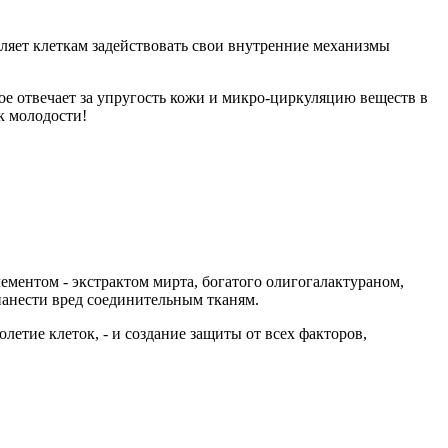
воляет клеткам задействовать свои внутренние механизмы
ое отвечает за упругость кожи и микро-циркуляцию веществ в
к молодости!
ментом - экстрактом мирта, богатого олигогалактураном,
нанести вред соединительным тканям.
етие клеток, - и создание защиты от всех факторов,