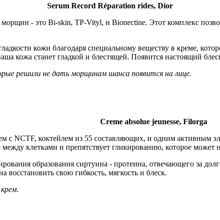
Serum Record Réparation rides, Dior
орщин - это Bi-skin, TP-Vityl, и Bionectine. Этот комплекс поз
гладкости кожи благодаря специальному веществу в креме, котор
аша кожа станет гладкой и блестящей. Появится настоящий блес
торые решили не дать морщинам шанса появится на лице.
Creme absolue jeunesse, Filorga
м с NCTF, коктейлем из 55 составляющих, и одним активным эле
 между клетками и препятствует гликированию, которое может 
ования образования сиртуина - протеина, отвечающего за долгол
 восстановить свою гибкость, мягкость и блеск.
 крем.