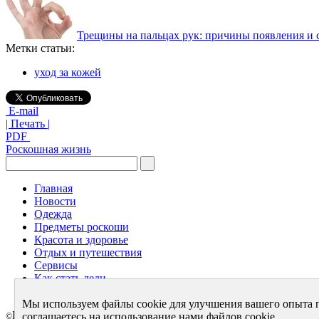
Трещины на пальцах рук: причины появления и 
Метки статьи:
уход за кожей
E-mail
| Печать |
PDF
Роскошная жизнь
Главная
Новости
Одежда
Предметы роскоши
Красота и здоровье
Отдых и путешествия
Сервисы
Как стать леди
Архив
Мы используем файлы cookie для улучшения вашего опыта 
LuxeMag.ru 2005 - 2026
соглашаетесь на использование нами файлов cookie.
©