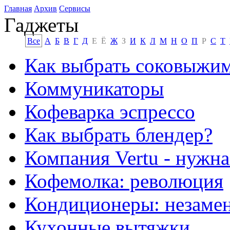
Главная
Архив
Сервисы
Гаджеты
Все
А
Б
В
Г
Д
Е
Ё
Ж
З
И
К
Л
М
Н
О
П
Р
С
Т
Как выбрать соковыжи
Коммуникаторы
Кофеварка эспрессо
Как выбрать блендер?
Компания Vertu - нужна
Кофемолка: революция
Кондиционеры: незаме
Кухонные вытяжки