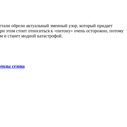
 детали обрели актуальный змеиный узор, который придает
и этом стоит относиться к «питону» очень осторожно, потому
ым и станет модной катастрофой.
ренды сезона