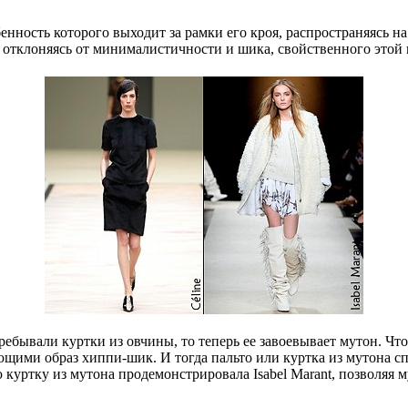
бенность которого выходит за рамки его кроя, распространяясь н
 отклоняясь от минималистичности и шика, свойственного этой к
ебывали куртки из овчины, то теперь ее завоевывает мутон. Чт
щими образ хиппи-шик. И тогда пальто или куртка из мутона сп
куртку из мутона продемонстрировала Isabel Marant, позволяя м