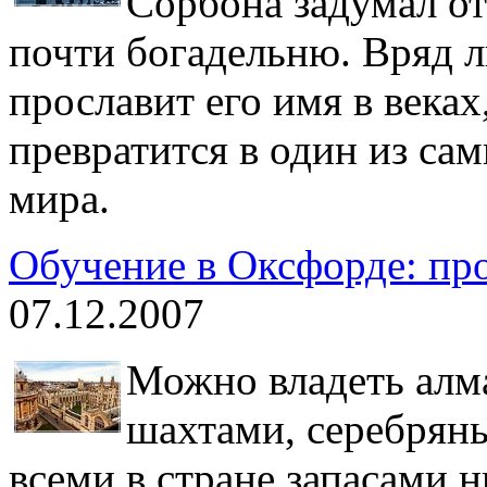
Сорбона задумал от
почти богадельню. Вряд ли
прославит его имя в века
превратится в один из са
мира.
Обучение в Оксфорде: пр
07.12.2007
Можно владеть алм
шахтами, серебрян
всеми в стране запасами 