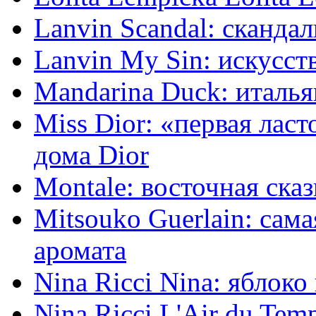
Lanvin Scandal: сканда
Lanvin My Sin: искусст
Mandarina Duck: италь
Miss Dior: «первая ла
дома Dior
Montale: восточная ска
Mitsouko Guerlain: сам
аромата
Nina Ricci Nina: яблок
Nina Ricci L'Air du Tem