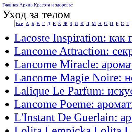
Главная
Архив
Красота и здоровье
Уход за телом
Все
А
Б
В
Г
Д
Е
Ё
Ж
З
И
К
Л
М
Н
О
П
Р
С
Т
Lacoste Inspiration: ка
Lancome Attraction: се
Lancome Miracle: аром
Lancome Magie Noire: 
Lalique Le Parfum: иску
Lancome Poeme: аромат
L'Instant De Guerlain: 
Lolita Lempicka Lolita 