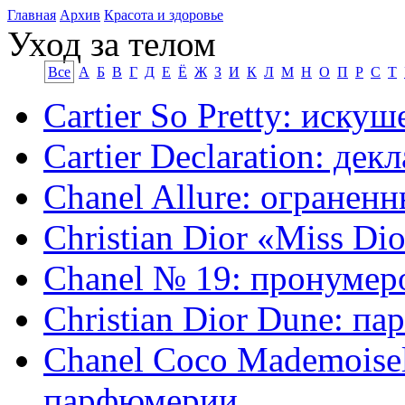
Главная
Архив
Красота и здоровье
Уход за телом
Все
А
Б
В
Г
Д
Е
Ё
Ж
З
И
К
Л
М
Н
О
П
Р
С
Т
Cartier So Pretty: иск
Cartier Declaration: де
Chanel Allure: огранен
Christian Dior «Miss D
Chanel № 19: пронумер
Christian Dior Dune: па
Chanel Coco Mademoisel
парфюмерии