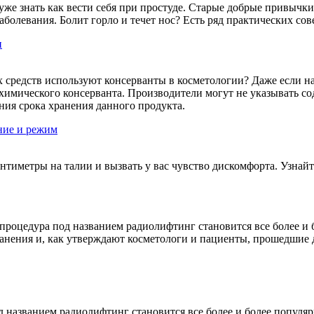
же знать как вести себя при простуде. Старые добрые привычк
олевания. Болит горло и течет нос? Есть ряд практических совет
и
средств используют консерванты в косметологии? Даже если на
о химического консерванта. Производители могут не указывать с
ния срока хранения данного продукта.
ние и режим
нтиметры на талии и вызвать у вас чувство дискомфорта. Узнай
роцедура под названием радиолифтинг становится все более и 
нения и, как утверждают косметологи и пациенты, прошедшие д
 названием радиолифтинг становится все более и более популяр