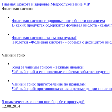
Главная
Красота и здоровье
Медобслуживание VIP
Фолиевая кислота
Фолиевая кислота и здоровье: потребности организма
В каких продуктах содержится фолиевая кислота - cамая 
Фолиевая кислота - зачем она нужна?
Таблетки «Фолиевая кислота» - боремся с дефицитом кис
Чайный гриб
Уход за чайным грибом - важные нюансы
Чайный гриб и его полезные свойства: забытое средство
Чайный гриб: приготовление по правилам
Чайный гриб: противопоказания и рекомендации по исп
5 практических советов при борьбе с простудой
12.08.2014