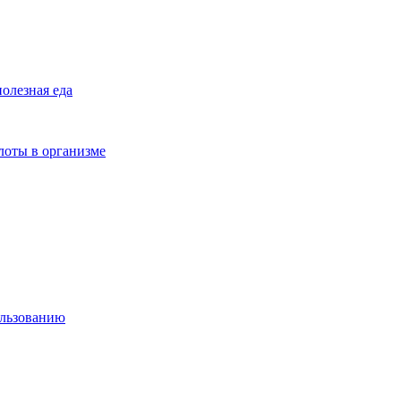
полезная еда
лоты в организме
ользованию