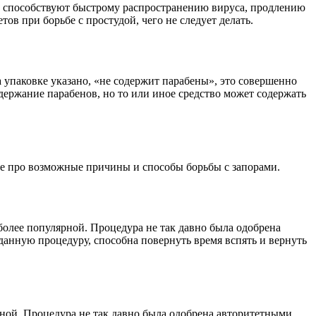
и способствуют быстрому распространению вируса, продлению
ов при борьбе с простудой, чего не следует делать.
 упаковке указано, «не содержит парабены», это совершенно
одержание парабенов, но то или иное средство может содержать
те про возможные причины и способы борьбы с запорами.
более популярной. Процедура не так давно была одобрена
анную процедуру, способна повернуть время вспять и вернуть
ной. Процедура не так давно была одобрена авторитетными