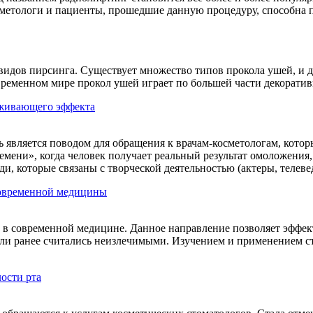
метологи и пациенты, прошедшие данную процедуру, способна по
видов пирсинга. Существует множество типов прокола ушей, и д
овременном мире прокол ушей играет по большей части декорат
аживающего эффекта
 является поводом для обращения к врачам-косметологам, кото
мени», когда человек получает реальный результат омоложения,
и, которые связаны с творческой деятельностью (актеры, телеве
современной медицины
в современной медицине. Данное направление позволяет эффект
и ранее считались неизлечимыми. Изучением и применением ст
ости рта