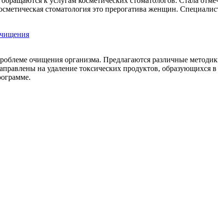
 обращаются к услугам косметических стоматологов. Стала отме
косметическая стоматология это прерогатива женщин. Специалист
очищения
проблеме очищения организма. Предлагаются различные методик
правлены на удаление токсических продуктов, образующихся в 
рограмме.