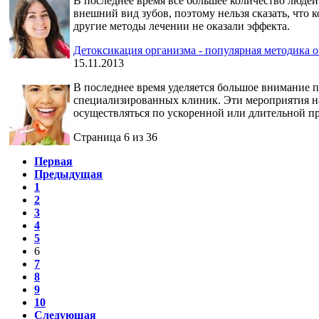
В последнее время все большее количество людей
внешний вид зубов, поэтому нельзя сказать, что 
другие методы лечении не оказали эффекта.
Детоксикация организма - популярная методика 
15.11.2013
В последнее время уделяется большое внимание 
специализированных клиник. Эти мероприятия на
осуществляться по ускоренной или длительной п
Страница 6 из 36
Первая
Предыдущая
1
2
3
4
5
6
7
8
9
10
Следующая