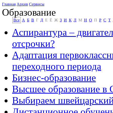
Главная
Архив
Сервисы
Образование
Все
А
Б
В
Г
Д
Е
Ё
Ж
З
И
К
Л
М
Н
О
П
Р
С
Т
Аспирантура – двигател
отсрочки?
Адаптация первоклассн
переходного периода
Бизнес-образование
Высшее образование в
Выбираем швейцарский
Дистанционное обучени